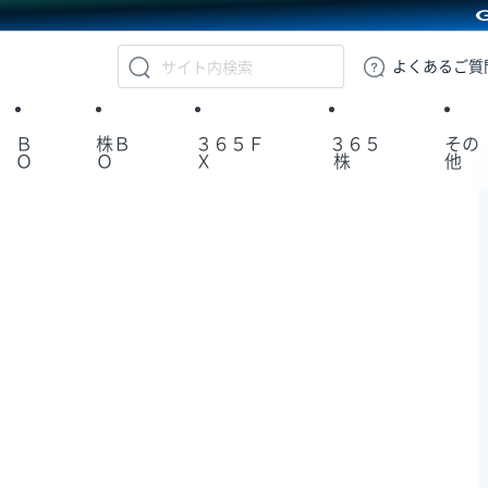
GMOクリック証券
よくある
ご質
Ｂ
株Ｂ
３６５Ｆ
３６５
その
Ｏ
Ｏ
Ｘ
株
他