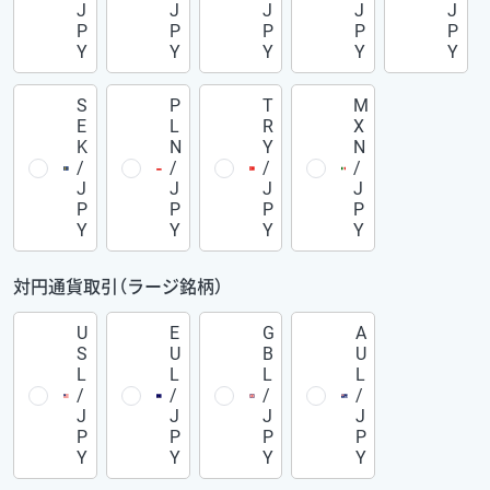
J
J
J
J
J
P
P
P
P
P
Y
Y
Y
Y
Y
S
P
T
M
E
L
R
X
K
N
Y
N
/
/
/
/
J
J
J
J
P
P
P
P
Y
Y
Y
Y
対円通貨取引（ラージ銘柄）
U
E
G
A
S
U
B
U
L
L
L
L
/
/
/
/
J
J
J
J
P
P
P
P
Y
Y
Y
Y