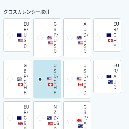
クロスカレンシー取引
EU
G
A
EU
R/
B
U
R/
U
P/
D/
C
S
U
U
H
D
S
S
F
D
D
G
U
U
EU
B
S
S
R/
P/
D/
D/
A
C
C
C
U
H
H
A
D
F
F
D
EU
N
G
R/
Z
B
G
D/
P/
B
US
A
P
D
U