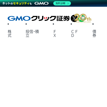
無料診断
X
LINE
株
投信・積
Ｆ
ＣＦ
債
式
立
Ｘ
Ｄ
券