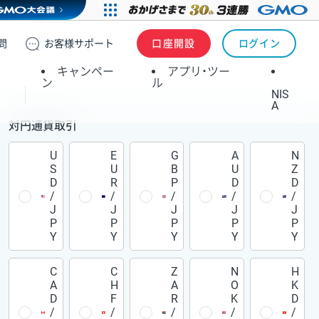
問
お客様
サポート
口座開設
ログイン
キャンペー
アプリ・ツー
ン
ル
NIS
A
対円通貨取引
U
E
G
A
N
S
U
B
U
Z
D
R
P
D
D
/
/
/
/
/
J
J
J
J
J
P
P
P
P
P
Y
Y
Y
Y
Y
C
C
Z
N
H
A
H
A
O
K
D
F
R
K
D
/
/
/
/
/