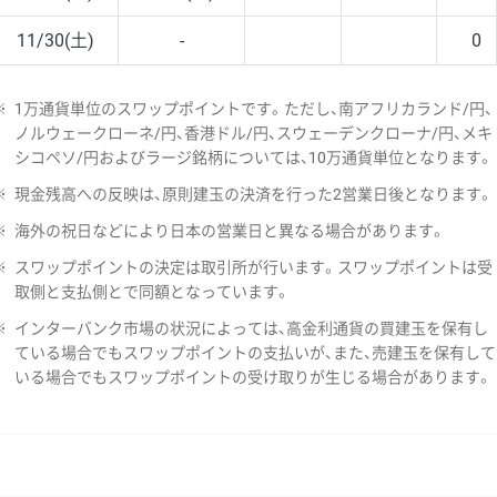
11/30(土)
-
0
※
1万通貨単位のスワップポイントです。ただし、南アフリカランド/円、
ノルウェークローネ/円、香港ドル/円、スウェーデンクローナ/円、メキ
シコペソ/円およびラージ銘柄については、10万通貨単位となります。
※
現金残高への反映は、原則建玉の決済を行った2営業日後となります。
※
海外の祝日などにより日本の営業日と異なる場合があります。
※
スワップポイントの決定は取引所が行います。スワップポイントは受
取側と支払側とで同額となっています。
※
インターバンク市場の状況によっては、高金利通貨の買建玉を保有し
ている場合でもスワップポイントの支払いが、また、売建玉を保有して
いる場合でもスワップポイントの受け取りが生じる場合があります。