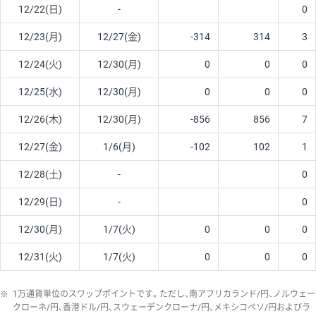
12/22(日)
-
0
12/23(月)
12/27(金)
-314
314
3
12/24(火)
12/30(月)
0
0
0
12/25(水)
12/30(月)
0
0
0
12/26(木)
12/30(月)
-856
856
7
12/27(金)
1/6(月)
-102
102
1
12/28(土)
-
0
12/29(日)
-
0
12/30(月)
1/7(火)
0
0
0
12/31(火)
1/7(火)
0
0
0
※
1万通貨単位のスワップポイントです。ただし、南アフリカランド/円、ノルウェー
クローネ/円、香港ドル/円、スウェーデンクローナ/円、メキシコペソ/円およびラ