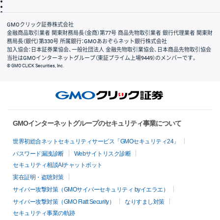
信託保全
リスク説明
会社案内
GMOクリック証券株式会社
金融商品取引業者 関東財務局長（金商）第77号 商品先物取引業者 銀行代理業者 関東財
務局長（銀代）第330号 所属銀行：GMOあおぞらネット銀行株式会社
加入協会：日本証券業協会、一般社団法人 金融先物取引業協会、日本商品先物取引協会
当社はGMOインターネットグループ（東証プライム上場9449）のメンバーです。
© GMO CLICK Securities, Inc.
GMOインターネットグループのセキュリティ事業について
世界初総合ネットセキュリティサービス「GMOセキュリティ24」
パスワード漏洩診断
Webサイトリスク診断
セキュリティ相談AIチャットボット
実在証明・盗聴対策
サイバー攻撃対策（GMOサイバーセキュリティ byイエラエ）
サイバー攻撃対策（GMO Flatt Security）
なりすまし対策
セキュリティ事業の軌跡