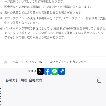
ージ銘柄については、10万通貨単位となります。
※
現金残高への反映は、原則建玉の決済を行った2営業日後となります。
※
海外の祝日などにより日本の営業日と異なる場合があります。
※
スワップポイントの決定は取引所が行います。スワップポイントは受取側と支払
側とで同額となっています。
※
インターバンク市場の状況によっては、高金利通貨の買建玉を保有している場合
でもスワップポイントの支払いが、また、売建玉を保有している場合でもスワッ
プポイントの受け取りが生じる場合があります。
ホーム
くりっく365
スワップポイントカレンダー
X
facebook
LINE
リンクをコピー
SHARE
各種方針・規程・会社案内
取引規程・約款
サイトマップ
その他のご案内
個人情報保護方針
最良執行方針
サイトのご利用について
ディスクレイマー