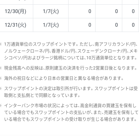
12/30(月)
1/7(火)
0
0
0
12/31(火)
1/7(火)
0
0
0
※
1万通貨単位のスワップポイントです。ただし、南アフリカランド/円、
ノルウェークローネ/円、香港ドル/円、スウェーデンクローナ/円、メキ
シコペソ/円およびラージ銘柄については、10万通貨単位となります。
※
現金残高への反映は、原則建玉の決済を行った2営業日後となります。
※
海外の祝日などにより日本の営業日と異なる場合があります。
※
スワップポイントの決定は取引所が行います。スワップポイントは受
取側と支払側とで同額となっています。
※
インターバンク市場の状況によっては、高金利通貨の買建玉を保有し
ている場合でもスワップポイントの支払いが、また、売建玉を保有して
いる場合でもスワップポイントの受け取りが生じる場合があります。