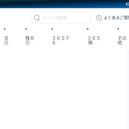
GMOクリック証券
よくある
ご質
Ｂ
株Ｂ
３６５Ｆ
３６５
その
Ｏ
Ｏ
Ｘ
株
他