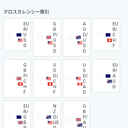
クロスカレンシー取引
EU
G
A
EU
R/
B
U
R/
U
P/
D/
C
S
U
U
H
D
S
S
F
D
D
G
U
U
EU
B
S
S
R/
P/
D/
D/
A
C
C
C
U
H
H
A
D
F
F
D
EU
N
G
R/
Z
B
G
D/
P/
B
US
A
P
D
U