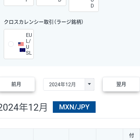
D
クロスカレンシー取引（ラージ銘柄）
EU
L/
U
SL
前月
翌月
2024年12月
MXN/JPY
付