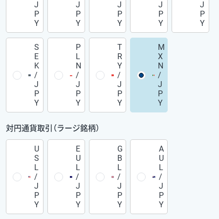
J
J
J
J
J
P
P
P
P
P
Y
Y
Y
Y
Y
S
P
T
M
E
L
R
X
K
N
Y
N
/
/
/
/
J
J
J
J
P
P
P
P
Y
Y
Y
Y
対円通貨取引（ラージ銘柄）
U
E
G
A
S
U
B
U
L
L
L
L
/
/
/
/
J
J
J
J
P
P
P
P
Y
Y
Y
Y