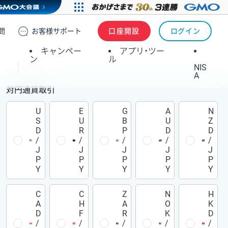
問
お客様
サポート
口座開設
ログイン
キャンペー
アプリ・ツー
ン
ル
NIS
A
対円通貨取引
U
E
G
A
N
S
U
B
U
Z
D
R
P
D
D
/
/
/
/
/
J
J
J
J
J
P
P
P
P
P
Y
Y
Y
Y
Y
C
C
Z
N
H
A
H
A
O
K
D
F
R
K
D
/
/
/
/
/