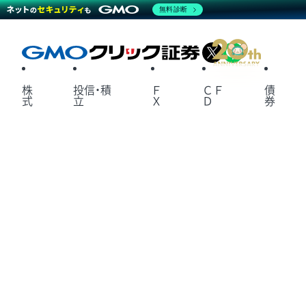
無料診断
X
LINE
株
投信・積
Ｆ
ＣＦ
債
式
立
Ｘ
Ｄ
券