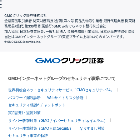
信託保全
リスク説明
会社案内
GMOクリック証券株式会社
金融商品取引業者 関東財務局長（金商）第77号 商品先物取引業者 銀行代理業者 関東財
務局長（銀代）第330号 所属銀行：GMOあおぞらネット銀行株式会社
加入協会：日本証券業協会、一般社団法人 金融先物取引業協会、日本商品先物取引協会
当社はGMOインターネットグループ（東証プライム上場9449）のメンバーです。
© GMO CLICK Securities, Inc.
GMOインターネットグループのセキュリティ事業について
世界初総合ネットセキュリティサービス「GMOセキュリティ24」
パスワード漏洩診断
Webサイトリスク診断
セキュリティ相談AIチャットボット
実在証明・盗聴対策
サイバー攻撃対策（GMOサイバーセキュリティ byイエラエ）
サイバー攻撃対策（GMO Flatt Security）
なりすまし対策
セキュリティ事業の軌跡