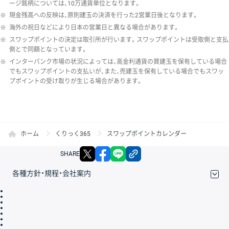
ージ銘柄については、10万通貨単位となります。
※
現金残高への反映は、原則建玉の決済を行った2営業日後となります。
※
海外の祝日などにより日本の営業日と異なる場合があります。
※
スワップポイントの決定は取引所が行います。スワップポイントは受取側と支払
側とで同額となっています。
※
インターバンク市場の状況によっては、高金利通貨の買建玉を保有している場合
でもスワップポイントの支払いが、また、売建玉を保有している場合でもスワッ
プポイントの受け取りが生じる場合があります。
ホーム
くりっく365
スワップポイントカレンダー
X
facebook
LINE
リンクをコピー
SHARE
各種方針・規程・会社案内
取引規程・約款
サイトマップ
その他のご案内
個人情報保護方針
最良執行方針
サイトのご利用について
ディスクレイマー