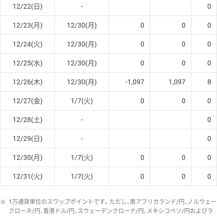
12/22(日)
-
0
12/23(月)
12/30(月)
0
0
0
12/24(火)
12/30(月)
0
0
0
12/25(水)
12/30(月)
0
0
0
12/26(木)
12/30(月)
-1,097
1,097
8
12/27(金)
1/7(火)
0
0
0
12/28(土)
-
0
12/29(日)
-
0
12/30(月)
1/7(火)
0
0
0
12/31(火)
1/7(火)
0
0
0
※
1万通貨単位のスワップポイントです。ただし、南アフリカランド/円、ノルウェー
クローネ/円、香港ドル/円、スウェーデンクローナ/円、メキシコペソ/円およびラ