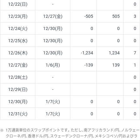
12/22(日)
-
0
12/23(月)
12/27(金)
-505
505
3
12/24(火)
12/30(月)
0
0
0
12/25(水)
12/30(月)
0
0
0
12/26(木)
12/30(月)
-1,234
1,234
7
12/27(金)
1/6(月)
-139
139
1
12/28(土)
-
0
12/29(日)
-
0
12/30(月)
1/7(火)
0
0
0
12/31(火)
1/7(火)
0
0
0
※
1万通貨単位のスワップポイントです。ただし、南アフリカランド/円、ノルウェー
クローネ/円、香港ドル/円、スウェーデンクローナ/円、メキシコペソ/円およびラ