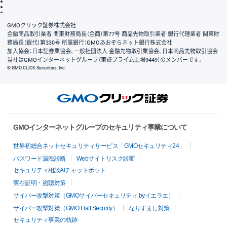
信託保全
リスク説明
会社案内
GMOクリック証券株式会社
金融商品取引業者 関東財務局長（金商）第77号 商品先物取引業者 銀行代理業者 関東財
務局長（銀代）第330号 所属銀行：GMOあおぞらネット銀行株式会社
加入協会：日本証券業協会、一般社団法人 金融先物取引業協会、日本商品先物取引協会
当社はGMOインターネットグループ（東証プライム上場9449）のメンバーです。
© GMO CLICK Securities, Inc.
GMOインターネットグループのセキュリティ事業について
世界初総合ネットセキュリティサービス「GMOセキュリティ24」
パスワード漏洩診断
Webサイトリスク診断
セキュリティ相談AIチャットボット
実在証明・盗聴対策
サイバー攻撃対策（GMOサイバーセキュリティ byイエラエ）
サイバー攻撃対策（GMO Flatt Security）
なりすまし対策
セキュリティ事業の軌跡