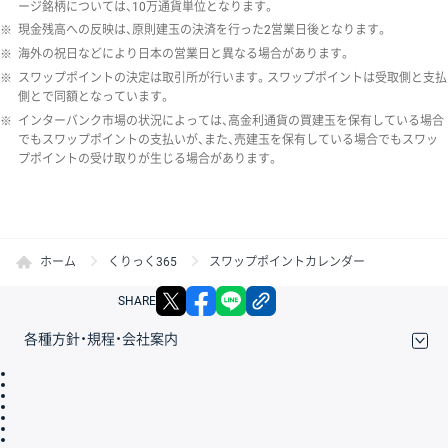
ージ銘柄については、10万通貨単位となります。
※
現金残高への反映は、原則建玉の決済を行った2営業日後となります。
※
海外の祝日などにより日本の営業日と異なる場合があります。
※
スワップポイントの決定は取引所が行います。スワップポイントは受取側と支払
側とで同額となっています。
※
インターバンク市場の状況によっては、高金利通貨の買建玉を保有している場合
でもスワップポイントの支払いが、また、売建玉を保有している場合でもスワッ
プポイントの受け取りが生じる場合があります。
ホーム
くりっく365
スワップポイントカレンダー
X
facebook
LINE
リンクをコピー
SHARE
各種方針・規程・会社案内
取引規程・約款
サイトマップ
その他のご案内
個人情報保護方針
最良執行方針
サイトのご利用について
ディスクレイマー