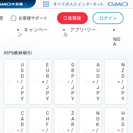
問
お客様
サポート
口座開設
ログイン
キャンペー
アプリ・ツー
ン
ル
NIS
A
対円通貨取引
U
E
G
A
N
S
U
B
U
Z
D
R
P
D
D
/
/
/
/
/
J
J
J
J
J
P
P
P
P
P
Y
Y
Y
Y
Y
C
C
Z
N
H
A
H
A
O
K
D
F
R
K
D
/
/
/
/
/