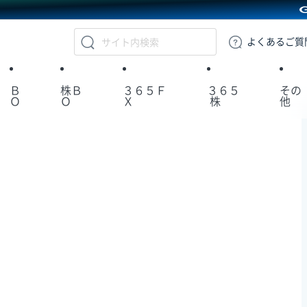
GMOクリック証券
よくある
ご質
Ｂ
株Ｂ
３６５Ｆ
３６５
その
Ｏ
Ｏ
Ｘ
株
他