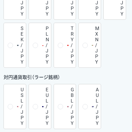
J
J
J
J
J
P
P
P
P
P
Y
Y
Y
Y
Y
S
P
T
M
E
L
R
X
K
N
Y
N
/
/
/
/
J
J
J
J
P
P
P
P
Y
Y
Y
Y
対円通貨取引（ラージ銘柄）
U
E
G
A
S
U
B
U
L
L
L
L
/
/
/
/
J
J
J
J
P
P
P
P
Y
Y
Y
Y