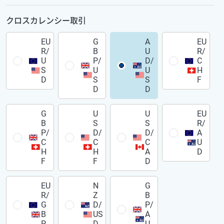
クロスカレンシー取引
EU
G
A
EU
R/
B
U
R/
U
P/
D/
C
S
U
U
H
D
S
S
F
D
D
G
U
U
EU
B
S
S
R/
P/
D/
D/
A
C
C
C
U
H
H
A
D
F
F
D
EU
N
G
R/
Z
B
G
D/
P/
B
US
A
P
D
U