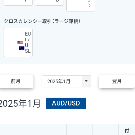
D
クロスカレンシー取引（ラージ銘柄）
EU
L/
U
SL
前月
翌月
2025年1月
AUD/USD
付