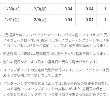
1/30(木)
2/3(月)
0.04
-0.04
1
1/31(金)
2/4(火)
0.04
-0.04
1
※
1万通貨単位のスワップポイントです。ただし、南アフリカランド/円、
ノルウェークローネ/円、香港ドル/円、スウェーデンクローナ/円、メキ
シコペソ/円およびラージ銘柄については、10万通貨単位となります。
※
現金残高への反映は、原則建玉の決済を行った2営業日後となります。
※
海外の祝日などにより日本の営業日と異なる場合があります。
※
スワップポイントの決定は取引所が行います。スワップポイントは受
取側と支払側とで同額となっています。
※
インターバンク市場の状況によっては、高金利通貨の買建玉を保有し
ている場合でもスワップポイントの支払いが、また、売建玉を保有して
いる場合でもスワップポイントの受け取りが生じる場合があります。