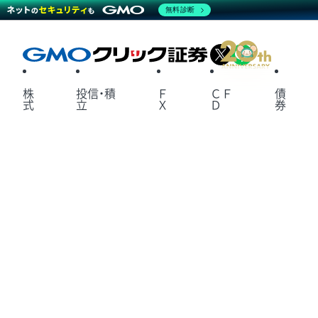
無料診断
X
LINE
株
投信・積
Ｆ
ＣＦ
債
式
立
Ｘ
Ｄ
券