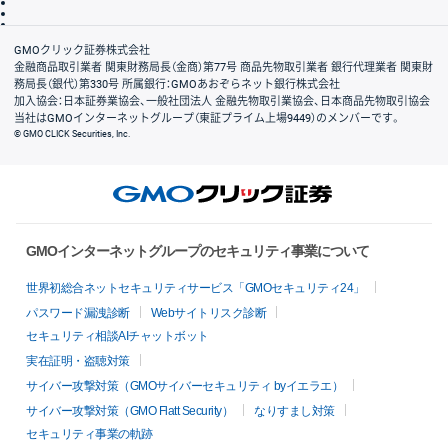
信託保全
リスク説明
会社案内
GMOクリック証券株式会社
金融商品取引業者 関東財務局長（金商）第77号 商品先物取引業者 銀行代理業者 関東財
務局長（銀代）第330号 所属銀行：GMOあおぞらネット銀行株式会社
加入協会：日本証券業協会、一般社団法人 金融先物取引業協会、日本商品先物取引協会
当社はGMOインターネットグループ（東証プライム上場9449）のメンバーです。
© GMO CLICK Securities, Inc.
GMOインターネットグループのセキュリティ事業について
世界初総合ネットセキュリティサービス「GMOセキュリティ24」
パスワード漏洩診断
Webサイトリスク診断
セキュリティ相談AIチャットボット
実在証明・盗聴対策
サイバー攻撃対策（GMOサイバーセキュリティ byイエラエ）
サイバー攻撃対策（GMO Flatt Security）
なりすまし対策
セキュリティ事業の軌跡