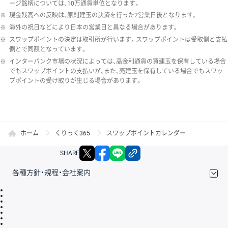
ージ銘柄については、10万通貨単位となります。
※
現金残高への反映は、原則建玉の決済を行った2営業日後となります。
※
海外の祝日などにより日本の営業日と異なる場合があります。
※
スワップポイントの決定は取引所が行います。スワップポイントは受取側と支払
側とで同額となっています。
※
インターバンク市場の状況によっては、高金利通貨の買建玉を保有している場合
でもスワップポイントの支払いが、また、売建玉を保有している場合でもスワッ
プポイントの受け取りが生じる場合があります。
ホーム
くりっく365
スワップポイントカレンダー
X
facebook
LINE
リンクをコピー
SHARE
各種方針・規程・会社案内
取引規程・約款
サイトマップ
その他のご案内
個人情報保護方針
最良執行方針
サイトのご利用について
ディスクレイマー