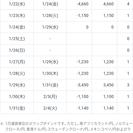
1/22(水)
1/24(金)
-4,660
4,660
4
1/23(木)
1/28(火)
-1,150
1,150
1
1/24(金)
1/29(水)
0
0
0
1/25(土)
-
0
1/26(日)
-
0
1/27(月)
1/29(水)
-1,230
1,230
1
1/28(火)
1/30(木)
-1,230
1,230
1
1/29(水)
1/31(金)
-3,450
3,450
3
1/30(木)
2/3(月)
-1,100
1,100
1
1/31(金)
2/4(火)
-1,140
1,140
1
※
1万通貨単位のスワップポイントです。ただし、南アフリカランド/円、ノルウェー
クローネ/円、香港ドル/円、スウェーデンクローナ/円、メキシコペソ/円およびラ