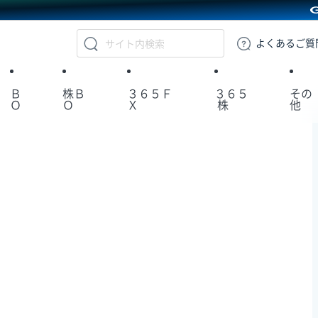
GMOクリック証券
よくある
ご質
Ｂ
株Ｂ
３６５Ｆ
３６５
その
Ｏ
Ｏ
Ｘ
株
他