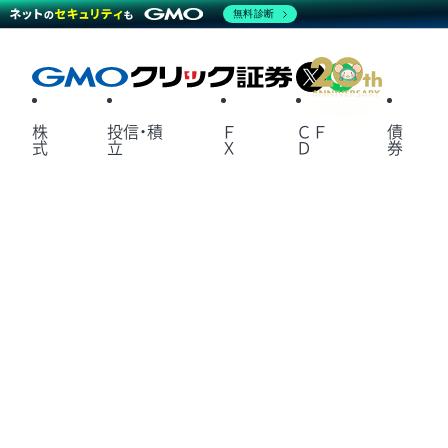
無料診断
X
LINE
株
投信・積
Ｆ
ＣＦ
債
式
立
Ｘ
Ｄ
券