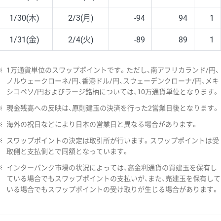
1/30(木)
2/3(月)
-94
94
1
1/31(金)
2/4(火)
-89
89
1
※
1万通貨単位のスワップポイントです。ただし、南アフリカランド/円、
ノルウェークローネ/円、香港ドル/円、スウェーデンクローナ/円、メキ
シコペソ/円およびラージ銘柄については、10万通貨単位となります。
※
現金残高への反映は、原則建玉の決済を行った2営業日後となります。
※
海外の祝日などにより日本の営業日と異なる場合があります。
※
スワップポイントの決定は取引所が行います。スワップポイントは受
取側と支払側とで同額となっています。
※
インターバンク市場の状況によっては、高金利通貨の買建玉を保有し
ている場合でもスワップポイントの支払いが、また、売建玉を保有して
いる場合でもスワップポイントの受け取りが生じる場合があります。