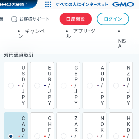
問
お客様
サポート
口座開設
ログイン
キャンペー
アプリ・ツー
ン
ル
NIS
A
対円通貨取引
U
E
G
A
N
S
U
B
U
Z
D
R
P
D
D
/
/
/
/
/
J
J
J
J
J
P
P
P
P
P
Y
Y
Y
Y
Y
C
C
Z
N
H
A
H
A
O
K
D
F
R
K
D
/
/
/
/
/