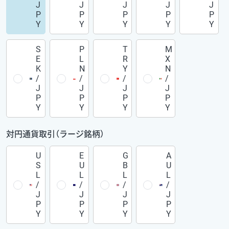
J
J
J
J
J
P
P
P
P
P
Y
Y
Y
Y
Y
S
P
T
M
E
L
R
X
K
N
Y
N
/
/
/
/
J
J
J
J
P
P
P
P
Y
Y
Y
Y
対円通貨取引（ラージ銘柄）
U
E
G
A
S
U
B
U
L
L
L
L
/
/
/
/
J
J
J
J
P
P
P
P
Y
Y
Y
Y