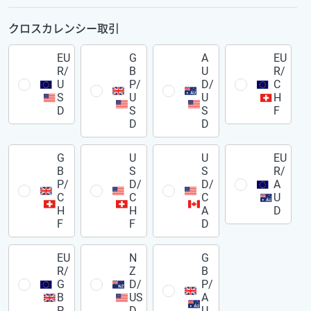
クロスカレンシー取引
EU
G
A
EU
R/
B
U
R/
U
P/
D/
C
S
U
U
H
D
S
S
F
D
D
G
U
U
EU
B
S
S
R/
P/
D/
D/
A
C
C
C
U
H
H
A
D
F
F
D
EU
N
G
R/
Z
B
G
D/
P/
B
US
A
P
D
U