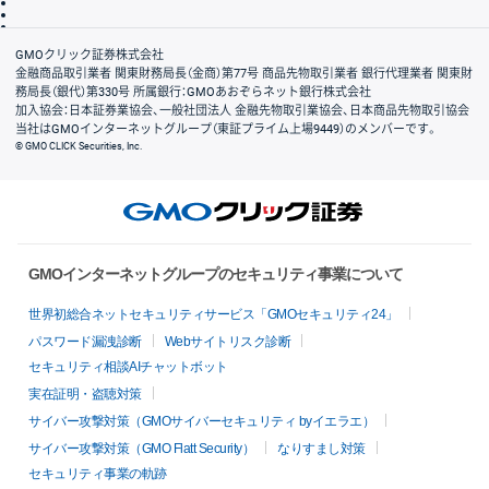
信託保全
リスク説明
会社案内
GMOクリック証券株式会社
金融商品取引業者 関東財務局長（金商）第77号 商品先物取引業者 銀行代理業者 関東財
務局長（銀代）第330号 所属銀行：GMOあおぞらネット銀行株式会社
加入協会：日本証券業協会、一般社団法人 金融先物取引業協会、日本商品先物取引協会
当社はGMOインターネットグループ（東証プライム上場9449）のメンバーです。
© GMO CLICK Securities, Inc.
GMOインターネットグループのセキュリティ事業について
世界初総合ネットセキュリティサービス「GMOセキュリティ24」
パスワード漏洩診断
Webサイトリスク診断
セキュリティ相談AIチャットボット
実在証明・盗聴対策
サイバー攻撃対策（GMOサイバーセキュリティ byイエラエ）
サイバー攻撃対策（GMO Flatt Security）
なりすまし対策
セキュリティ事業の軌跡