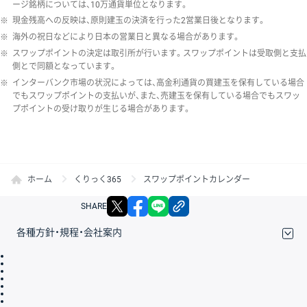
ージ銘柄については、10万通貨単位となります。
※
現金残高への反映は、原則建玉の決済を行った2営業日後となります。
※
海外の祝日などにより日本の営業日と異なる場合があります。
※
スワップポイントの決定は取引所が行います。スワップポイントは受取側と支払
側とで同額となっています。
※
インターバンク市場の状況によっては、高金利通貨の買建玉を保有している場合
でもスワップポイントの支払いが、また、売建玉を保有している場合でもスワッ
プポイントの受け取りが生じる場合があります。
ホーム
くりっく365
スワップポイントカレンダー
X
facebook
LINE
リンクをコピー
SHARE
各種方針・規程・会社案内
取引規程・約款
サイトマップ
その他のご案内
個人情報保護方針
最良執行方針
サイトのご利用について
ディスクレイマー