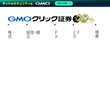
無料診断
X
LINE
株
投信・積
Ｆ
ＣＦ
債
式
立
Ｘ
Ｄ
券