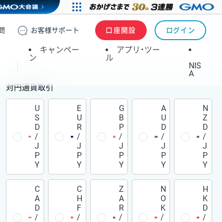
問
お客様
サポート
口座開設
ログイン
キャンペー
アプリ・ツー
ン
ル
NIS
A
対円通貨取引
U
E
G
A
N
S
U
B
U
Z
D
R
P
D
D
/
/
/
/
/
J
J
J
J
J
P
P
P
P
P
Y
Y
Y
Y
Y
C
C
Z
N
H
A
H
A
O
K
D
F
R
K
D
/
/
/
/
/