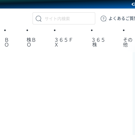
GMOクリック証券
よくある
ご質
Ｂ
株Ｂ
３６５Ｆ
３６５
その
Ｏ
Ｏ
Ｘ
株
他