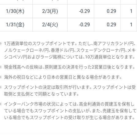
1/30(木)
2/3(月)
-0.29
0.29
1
1/31(金)
2/4(火)
-0.29
0.29
1
※
1万通貨単位のスワップポイントです。ただし、南アフリカランド/円、
ノルウェークローネ/円、香港ドル/円、スウェーデンクローナ/円、メキ
シコペソ/円およびラージ銘柄については、10万通貨単位となります。
※
現金残高への反映は、原則建玉の決済を行った2営業日後となります。
※
海外の祝日などにより日本の営業日と異なる場合があります。
※
スワップポイントの決定は取引所が行います。スワップポイントは受
取側と支払側とで同額となっています。
※
インターバンク市場の状況によっては、高金利通貨の買建玉を保有し
ている場合でもスワップポイントの支払いが、また、売建玉を保有して
いる場合でもスワップポイントの受け取りが生じる場合があります。