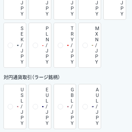
J
J
J
J
J
P
P
P
P
P
Y
Y
Y
Y
Y
S
P
T
M
E
L
R
X
K
N
Y
N
/
/
/
/
J
J
J
J
P
P
P
P
Y
Y
Y
Y
対円通貨取引（ラージ銘柄）
U
E
G
A
S
U
B
U
L
L
L
L
/
/
/
/
J
J
J
J
P
P
P
P
Y
Y
Y
Y