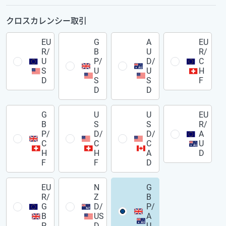
クロスカレンシー取引
EU
G
A
EU
R/
B
U
R/
U
P/
D/
C
S
U
U
H
D
S
S
F
D
D
G
U
U
EU
B
S
S
R/
P/
D/
D/
A
C
C
C
U
H
H
A
D
F
F
D
EU
N
G
R/
Z
B
G
D/
P/
B
US
A
P
D
U