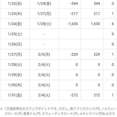
1/22(水)
1/24(金)
-544
544
3
1/23(木)
1/27(月)
-217
217
1
1/24(金)
1/28(火)
-1,630
1,630
6
1/25(土)
-
0
1/26(日)
-
0
1/27(月)
2/3(月)
-229
229
1
1/28(火)
2/4(火)
0
0
0
1/29(水)
2/4(火)
0
0
0
1/30(木)
2/4(火)
0
0
0
1/31(金)
2/4(火)
-272
272
1
※
1万通貨単位のスワップポイントです。ただし、南アフリカランド/円、ノルウェー
クローネ/円、香港ドル/円、スウェーデンクローナ/円、メキシコペソ/円およびラ