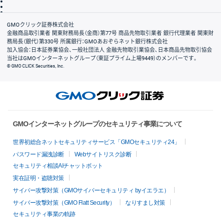
信託保全
リスク説明
会社案内
GMOクリック証券株式会社
金融商品取引業者 関東財務局長（金商）第77号 商品先物取引業者 銀行代理業者 関東財
務局長（銀代）第330号 所属銀行：GMOあおぞらネット銀行株式会社
加入協会：日本証券業協会、一般社団法人 金融先物取引業協会、日本商品先物取引協会
当社はGMOインターネットグループ（東証プライム上場9449）のメンバーです。
© GMO CLICK Securities, Inc.
GMOインターネットグループのセキュリティ事業について
世界初総合ネットセキュリティサービス「GMOセキュリティ24」
パスワード漏洩診断
Webサイトリスク診断
セキュリティ相談AIチャットボット
実在証明・盗聴対策
サイバー攻撃対策（GMOサイバーセキュリティ byイエラエ）
サイバー攻撃対策（GMO Flatt Security）
なりすまし対策
セキュリティ事業の軌跡