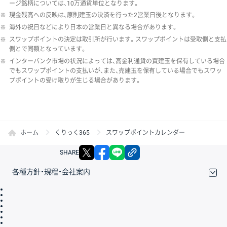
ージ銘柄については、10万通貨単位となります。
※
現金残高への反映は、原則建玉の決済を行った2営業日後となります。
※
海外の祝日などにより日本の営業日と異なる場合があります。
※
スワップポイントの決定は取引所が行います。スワップポイントは受取側と支払
側とで同額となっています。
※
インターバンク市場の状況によっては、高金利通貨の買建玉を保有している場合
でもスワップポイントの支払いが、また、売建玉を保有している場合でもスワッ
プポイントの受け取りが生じる場合があります。
ホーム
くりっく365
スワップポイントカレンダー
X
facebook
LINE
リンクをコピー
SHARE
各種方針・規程・会社案内
取引規程・約款
サイトマップ
その他のご案内
個人情報保護方針
最良執行方針
サイトのご利用について
ディスクレイマー