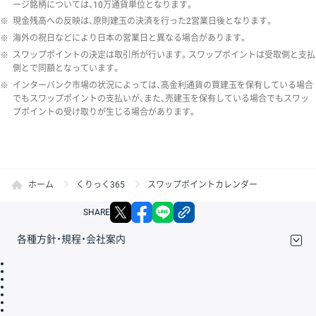
ージ銘柄については、10万通貨単位となります。
※
現金残高への反映は、原則建玉の決済を行った2営業日後となります。
※
海外の祝日などにより日本の営業日と異なる場合があります。
※
スワップポイントの決定は取引所が行います。スワップポイントは受取側と支払
側とで同額となっています。
※
インターバンク市場の状況によっては、高金利通貨の買建玉を保有している場合
でもスワップポイントの支払いが、また、売建玉を保有している場合でもスワッ
プポイントの受け取りが生じる場合があります。
ホーム
くりっく365
スワップポイントカレンダー
X
facebook
LINE
リンクをコピー
SHARE
各種方針・規程・会社案内
取引規程・約款
サイトマップ
その他のご案内
個人情報保護方針
最良執行方針
サイトのご利用について
ディスクレイマー