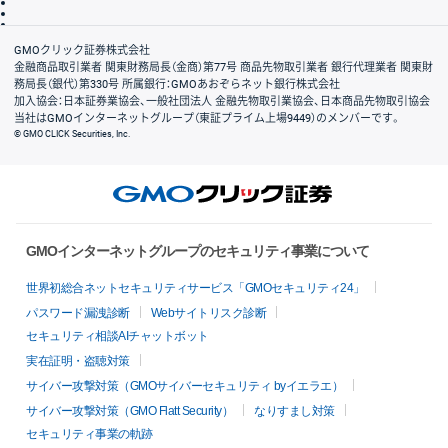
信託保全
リスク説明
会社案内
GMOクリック証券株式会社
金融商品取引業者 関東財務局長（金商）第77号 商品先物取引業者 銀行代理業者 関東財
務局長（銀代）第330号 所属銀行：GMOあおぞらネット銀行株式会社
加入協会：日本証券業協会、一般社団法人 金融先物取引業協会、日本商品先物取引協会
当社はGMOインターネットグループ（東証プライム上場9449）のメンバーです。
© GMO CLICK Securities, Inc.
GMOインターネットグループのセキュリティ事業について
世界初総合ネットセキュリティサービス「GMOセキュリティ24」
パスワード漏洩診断
Webサイトリスク診断
セキュリティ相談AIチャットボット
実在証明・盗聴対策
サイバー攻撃対策（GMOサイバーセキュリティ byイエラエ）
サイバー攻撃対策（GMO Flatt Security）
なりすまし対策
セキュリティ事業の軌跡