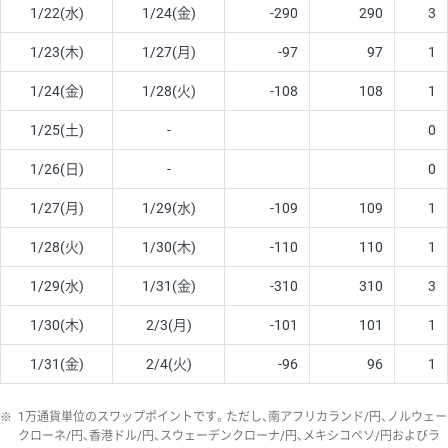
1/22(水)
1/24(金)
-290
290
3
1/23(木)
1/27(月)
-97
97
1
1/24(金)
1/28(火)
-108
108
1
1/25(土)
-
0
1/26(日)
-
0
1/27(月)
1/29(水)
-109
109
1
1/28(火)
1/30(木)
-110
110
1
1/29(水)
1/31(金)
-310
310
3
1/30(木)
2/3(月)
-101
101
1
1/31(金)
2/4(火)
-96
96
1
※
1万通貨単位のスワップポイントです。ただし、南アフリカランド/円、ノルウェー
クローネ/円、香港ドル/円、スウェーデンクローナ/円、メキシコペソ/円およびラ