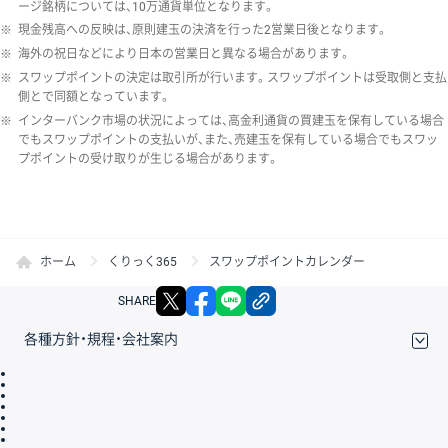
ージ銘柄については、10万通貨単位となります。
※
現金残高への反映は、原則建玉の決済を行った2営業日後となります。
※
海外の祝日などにより日本の営業日と異なる場合があります。
※
スワップポイントの決定は取引所が行います。スワップポイントは受取側と支払
側とで同額となっています。
※
インターバンク市場の状況によっては、高金利通貨の買建玉を保有している場合
でもスワップポイントの支払いが、また、売建玉を保有している場合でもスワッ
プポイントの受け取りが生じる場合があります。
ホーム
くりっく365
スワップポイントカレンダー
X
facebook
LINE
リンクをコピー
SHARE
各種方針・規程・会社案内
取引規程・約款
サイトマップ
その他のご案内
個人情報保護方針
最良執行方針
サイトのご利用について
ディスクレイマー