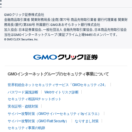
信託保全
リスク説明
会社案内
GMOクリック証券株式会社
金融商品取引業者 関東財務局長（金商）第77号 商品先物取引業者 銀行代理業者 関東財
務局長（銀代）第330号 所属銀行：GMOあおぞらネット銀行株式会社
加入協会：日本証券業協会、一般社団法人 金融先物取引業協会、日本商品先物取引協会
当社はGMOインターネットグループ（東証プライム上場9449）のメンバーです。
© GMO CLICK Securities, Inc.
GMOインターネットグループのセキュリティ事業について
世界初総合ネットセキュリティサービス「GMOセキュリティ24」
パスワード漏洩診断
Webサイトリスク診断
セキュリティ相談AIチャットボット
実在証明・盗聴対策
サイバー攻撃対策（GMOサイバーセキュリティ byイエラエ）
サイバー攻撃対策（GMO Flatt Security）
なりすまし対策
セキュリティ事業の軌跡