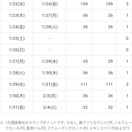
1/22(水)
1/24(金)
-109
109
3
1/23(木)
1/27(月)
-36
36
1
1/24(金)
1/28(火)
-36
36
1
1/25(土)
-
0
1/26(日)
-
0
1/27(月)
1/29(水)
-35
35
1
1/28(火)
1/30(木)
-36
36
1
1/29(水)
1/31(金)
-111
111
3
1/30(木)
2/3(月)
-36
36
1
1/31(金)
2/4(火)
-32
32
1
※
1万通貨単位のスワップポイントです。ただし、南アフリカランド/円、ノルウェー
クローネ/円、香港ドル/円、スウェーデンクローナ/円、メキシコペソ/円およびラ