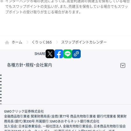
※
インターバンク市場の状況によっては、高金利通貨の買建玉を保有している場合
でもスワップポイントの支払いが、また、売建玉を保有している場合でもスワッ
プポイントの受け取りが生じる場合があります。
ホーム
くりっく365
スワップポイントカレンダー
X
facebook
LINE
リンクをコピー
SHARE
各種方針・規程・会社案内
取引規程・約款
サイトマップ
その他のご案内
個人情報保護方針
最良執行方針
サイトのご利用について
ディスクレイマー
信託保全
リスク説明
会社案内
GMOクリック証券株式会社
金融商品取引業者 関東財務局長（金商）第77号 商品先物取引業者 銀行代理業者 関東財
務局長（銀代）第330号 所属銀行：GMOあおぞらネット銀行株式会社
加入協会：日本証券業協会、一般社団法人 金融先物取引業協会、日本商品先物取引協会