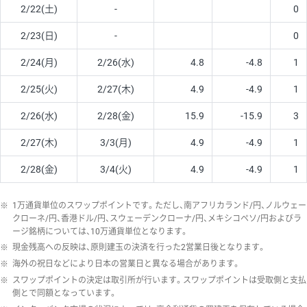
2/22(土)
-
0
2/23(日)
-
0
2/24(月)
2/26(水)
4.8
-4.8
1
2/25(火)
2/27(木)
4.9
-4.9
1
2/26(水)
2/28(金)
15.9
-15.9
3
2/27(木)
3/3(月)
4.9
-4.9
1
2/28(金)
3/4(火)
4.9
-4.9
1
※
1万通貨単位のスワップポイントです。ただし、南アフリカランド/円、ノルウェー
クローネ/円、香港ドル/円、スウェーデンクローナ/円、メキシコペソ/円およびラ
ージ銘柄については、10万通貨単位となります。
※
現金残高への反映は、原則建玉の決済を行った2営業日後となります。
※
海外の祝日などにより日本の営業日と異なる場合があります。
※
スワップポイントの決定は取引所が行います。スワップポイントは受取側と支払
側とで同額となっています。