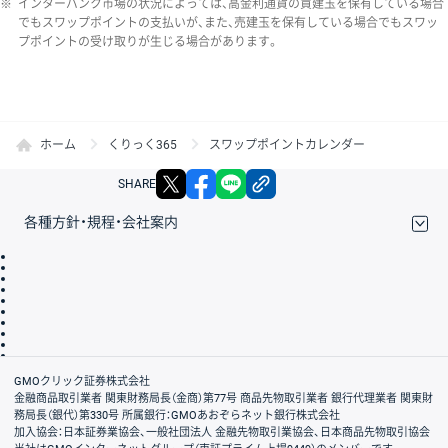
※
インターバンク市場の状況によっては、高金利通貨の買建玉を保有している場合
でもスワップポイントの支払いが、また、売建玉を保有している場合でもスワッ
プポイントの受け取りが生じる場合があります。
ホーム
くりっく365
スワップポイントカレンダー
X
facebook
LINE
リンクをコピー
SHARE
各種方針・規程・会社案内
取引規程・約款
サイトマップ
その他のご案内
個人情報保護方針
最良執行方針
サイトのご利用について
ディスクレイマー
信託保全
リスク説明
会社案内
GMOクリック証券株式会社
金融商品取引業者 関東財務局長（金商）第77号 商品先物取引業者 銀行代理業者 関東財
務局長（銀代）第330号 所属銀行：GMOあおぞらネット銀行株式会社
加入協会：日本証券業協会、一般社団法人 金融先物取引業協会、日本商品先物取引協会