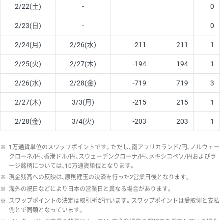
2/22(土)
-
0
2/23(日)
-
0
2/24(月)
2/26(水)
-211
211
1
2/25(火)
2/27(木)
-194
194
1
2/26(水)
2/28(金)
-719
719
3
2/27(木)
3/3(月)
-215
215
1
2/28(金)
3/4(火)
-203
203
1
※
1万通貨単位のスワップポイントです。ただし、南アフリカランド/円、ノルウェー
クローネ/円、香港ドル/円、スウェーデンクローナ/円、メキシコペソ/円およびラ
ージ銘柄については、10万通貨単位となります。
※
現金残高への反映は、原則建玉の決済を行った2営業日後となります。
※
海外の祝日などにより日本の営業日と異なる場合があります。
※
スワップポイントの決定は取引所が行います。スワップポイントは受取側と支払
側とで同額となっています。