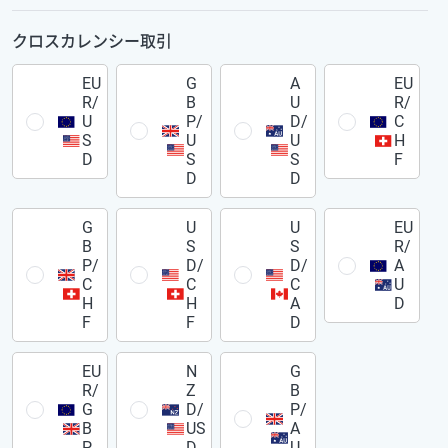
クロスカレンシー取引
EU
G
A
EU
R/
B
U
R/
U
P/
D/
C
S
U
U
H
D
S
S
F
D
D
G
U
U
EU
B
S
S
R/
P/
D/
D/
A
C
C
C
U
H
H
A
D
F
F
D
EU
N
G
R/
Z
B
G
D/
P/
B
US
A
P
D
U