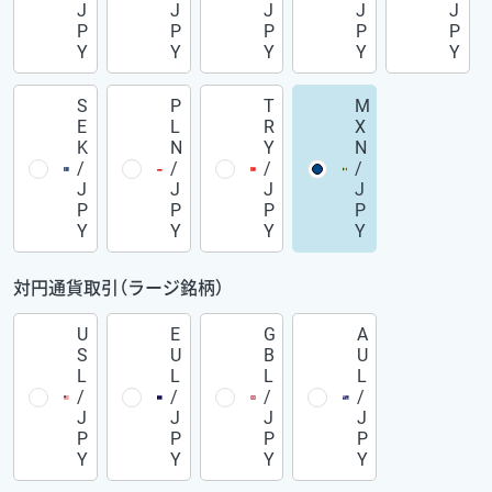
J
J
J
J
J
P
P
P
P
P
Y
Y
Y
Y
Y
S
P
T
M
E
L
R
X
K
N
Y
N
/
/
/
/
J
J
J
J
P
P
P
P
Y
Y
Y
Y
対円通貨取引（ラージ銘柄）
U
E
G
A
S
U
B
U
L
L
L
L
/
/
/
/
J
J
J
J
P
P
P
P
Y
Y
Y
Y