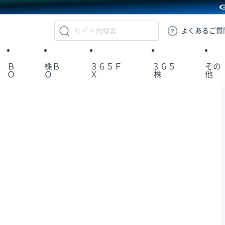
GMOクリック証券
よくある
ご質
Ｂ
株Ｂ
３６５Ｆ
３６５
その
Ｏ
Ｏ
Ｘ
株
他