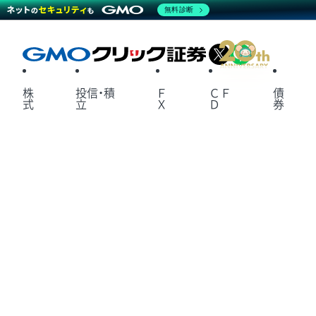
無料診断
X
LINE
株
投信・積
Ｆ
ＣＦ
債
式
立
Ｘ
Ｄ
券