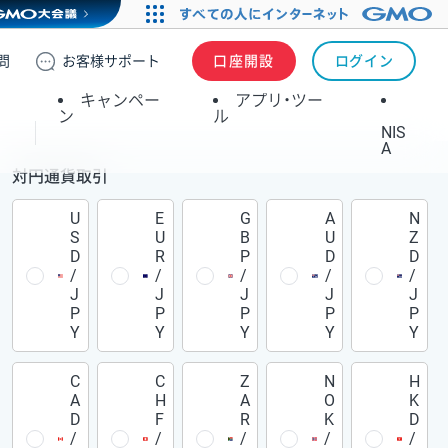
問
お客様
サポート
口座開設
ログイン
キャンペー
アプリ・ツー
ン
ル
NIS
A
対円通貨取引
U
E
G
A
N
S
U
B
U
Z
D
R
P
D
D
/
/
/
/
/
J
J
J
J
J
P
P
P
P
P
Y
Y
Y
Y
Y
C
C
Z
N
H
A
H
A
O
K
D
F
R
K
D
/
/
/
/
/