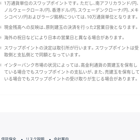
※
1万通貨単位のスワップポイントです。ただし、南アフリカランド/円、
ノルウェークローネ/円、香港ドル/円、スウェーデンクローナ/円、メキ
シコペソ/円およびラージ銘柄については、10万通貨単位となります。
※
現金残高への反映は、原則建玉の決済を行った2営業日後となります。
※
海外の祝日などにより日本の営業日と異なる場合があります。
※
スワップポイントの決定は取引所が行います。スワップポイントは受
取側と支払側とで同額となっています。
※
インターバンク市場の状況によっては、高金利通貨の買建玉を保有し
ている場合でもスワップポイントの支払いが、また、売建玉を保有して
いる場合でもスワップポイントの受け取りが生じる場合があります。
信託保全
リスク説明
会社案内