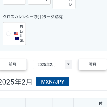
D
クロスカレンシー取引（ラージ銘柄）
EU
L/
U
SL
前月
翌月
2025年2月
MXN/JPY
付