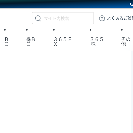
GMOクリック証券
よくある
ご質
Ｂ
株Ｂ
３６５Ｆ
３６５
その
Ｏ
Ｏ
Ｘ
株
他