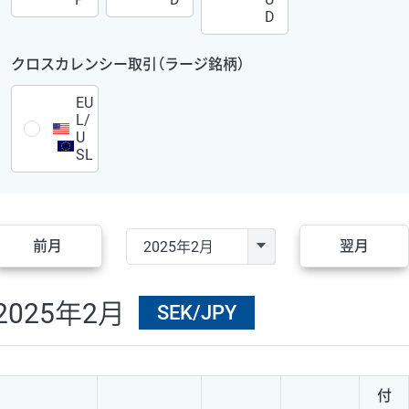
D
クロスカレンシー取引（ラージ銘柄）
EU
L/
U
SL
前月
翌月
2025年2月
SEK/JPY
付