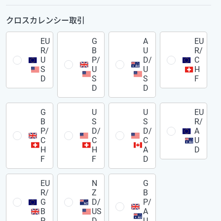
クロスカレンシー取引
EU
G
A
EU
R/
B
U
R/
U
P/
D/
C
S
U
U
H
D
S
S
F
D
D
G
U
U
EU
B
S
S
R/
P/
D/
D/
A
C
C
C
U
H
H
A
D
F
F
D
EU
N
G
R/
Z
B
G
D/
P/
B
US
A
P
D
U