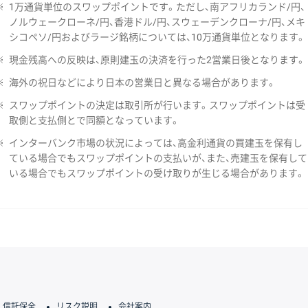
※
1万通貨単位のスワップポイントです。ただし、南アフリカランド/円、
ノルウェークローネ/円、香港ドル/円、スウェーデンクローナ/円、メキ
シコペソ/円およびラージ銘柄については、10万通貨単位となります。
※
現金残高への反映は、原則建玉の決済を行った2営業日後となります。
※
海外の祝日などにより日本の営業日と異なる場合があります。
※
スワップポイントの決定は取引所が行います。スワップポイントは受
取側と支払側とで同額となっています。
※
インターバンク市場の状況によっては、高金利通貨の買建玉を保有し
ている場合でもスワップポイントの支払いが、また、売建玉を保有して
いる場合でもスワップポイントの受け取りが生じる場合があります。
信託保全
リスク説明
会社案内