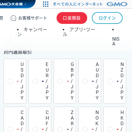
問
お客様
サポート
口座開設
ログイン
キャンペー
アプリ・ツー
ン
ル
NIS
A
対円通貨取引
U
E
G
A
N
S
U
B
U
Z
D
R
P
D
D
/
/
/
/
/
J
J
J
J
J
P
P
P
P
P
Y
Y
Y
Y
Y
C
C
Z
N
H
A
H
A
O
K
D
F
R
K
D
/
/
/
/
/