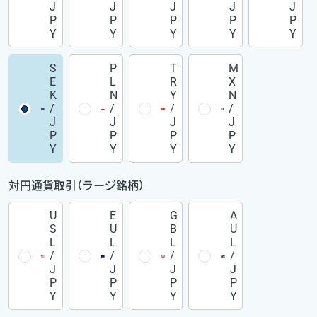
J
J
J
J
J
P
P
P
P
P
Y
Y
Y
Y
Y
S
P
T
M
E
L
R
X
K
N
Y
N
/
/
/
/
J
J
J
J
P
P
P
P
Y
Y
Y
Y
対円通貨取引（ラージ銘柄）
U
E
G
A
S
U
B
U
L
L
L
L
/
/
/
/
J
J
J
J
P
P
P
P
Y
Y
Y
Y