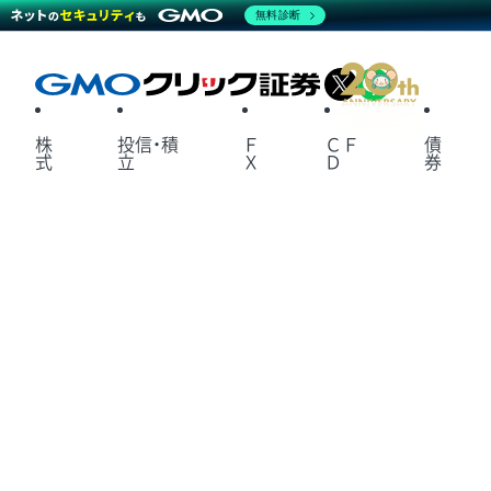
無料診断
X
LINE
株
投信・積
Ｆ
ＣＦ
債
式
立
Ｘ
Ｄ
券