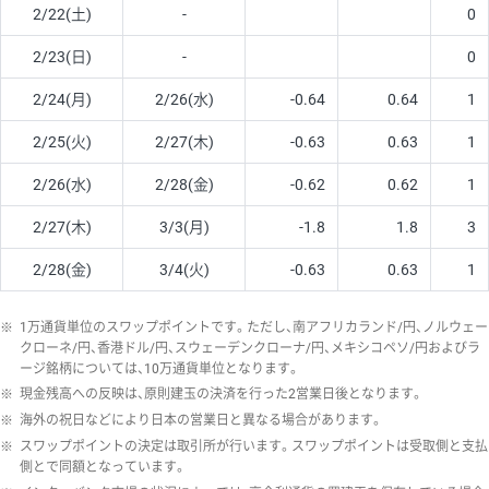
2/22(土)
-
0
2/23(日)
-
0
2/24(月)
2/26(水)
-0.64
0.64
1
2/25(火)
2/27(木)
-0.63
0.63
1
2/26(水)
2/28(金)
-0.62
0.62
1
2/27(木)
3/3(月)
-1.8
1.8
3
2/28(金)
3/4(火)
-0.63
0.63
1
※
1万通貨単位のスワップポイントです。ただし、南アフリカランド/円、ノルウェー
クローネ/円、香港ドル/円、スウェーデンクローナ/円、メキシコペソ/円およびラ
ージ銘柄については、10万通貨単位となります。
※
現金残高への反映は、原則建玉の決済を行った2営業日後となります。
※
海外の祝日などにより日本の営業日と異なる場合があります。
※
スワップポイントの決定は取引所が行います。スワップポイントは受取側と支払
側とで同額となっています。