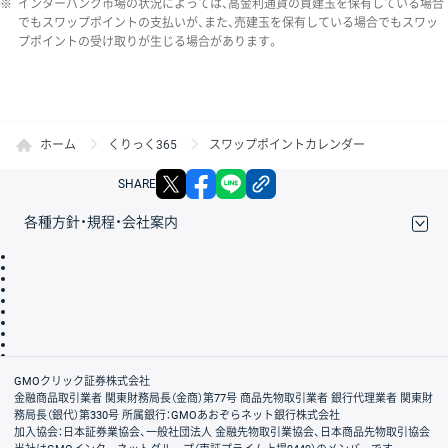
※
インターバンク市場の状況によっては、高金利通貨の買建玉を保有している場合
でもスワップポイントの支払いが、また、売建玉を保有している場合でもスワッ
プポイントの受け取りが生じる場合があります。
ホーム
くりっく365
スワップポイントカレンダー
X
facebook
LINE
リンクをコピー
SHARE
各種方針・規程・会社案内
取引規程・約款
サイトマップ
その他のご案内
個人情報保護方針
最良執行方針
サイトのご利用について
ディスクレイマー
信託保全
リスク説明
会社案内
GMOクリック証券株式会社
金融商品取引業者 関東財務局長（金商）第77号 商品先物取引業者 銀行代理業者 関東財
務局長（銀代）第330号 所属銀行：GMOあおぞらネット銀行株式会社
加入協会：日本証券業協会、一般社団法人 金融先物取引業協会、日本商品先物取引協会