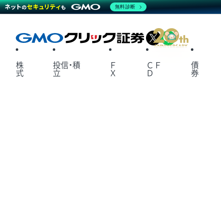
無料診断
X
LINE
株
投信・積
Ｆ
ＣＦ
債
式
立
Ｘ
Ｄ
券