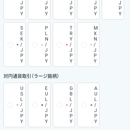
J
J
J
J
J
P
P
P
P
P
Y
Y
Y
Y
Y
S
P
T
M
E
L
R
X
K
N
Y
N
/
/
/
/
J
J
J
J
P
P
P
P
Y
Y
Y
Y
対円通貨取引（ラージ銘柄）
U
E
G
A
S
U
B
U
L
L
L
L
/
/
/
/
J
J
J
J
P
P
P
P
Y
Y
Y
Y