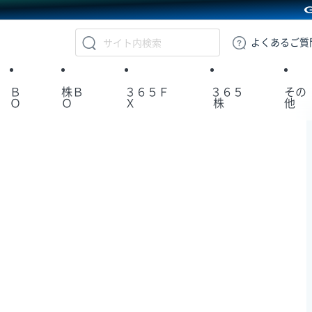
GMOクリック証券
よくある
ご質
Ｂ
株Ｂ
３６５Ｆ
３６５
その
Ｏ
Ｏ
Ｘ
株
他