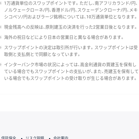
※
1万通貨単位のスワップポイントです。ただし、南アフリカランド/円、
ノルウェークローネ/円、香港ドル/円、スウェーデンクローナ/円、メキ
シコペソ/円およびラージ銘柄については、10万通貨単位となります。
※
現金残高への反映は、原則建玉の決済を行った2営業日後となります。
※
海外の祝日などにより日本の営業日と異なる場合があります。
※
スワップポイントの決定は取引所が行います。スワップポイントは受
取側と支払側とで同額となっています。
※
インターバンク市場の状況によっては、高金利通貨の買建玉を保有し
ている場合でもスワップポイントの支払いが、また、売建玉を保有して
いる場合でもスワップポイントの受け取りが生じる場合があります。
信託保全
リスク説明
会社案内