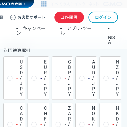
問
お客様
サポート
口座開設
ログイン
キャンペー
アプリ・ツー
ン
ル
NIS
A
対円通貨取引
U
E
G
A
N
S
U
B
U
Z
D
R
P
D
D
/
/
/
/
/
J
J
J
J
J
P
P
P
P
P
Y
Y
Y
Y
Y
C
C
Z
N
H
A
H
A
O
K
D
F
R
K
D
/
/
/
/
/