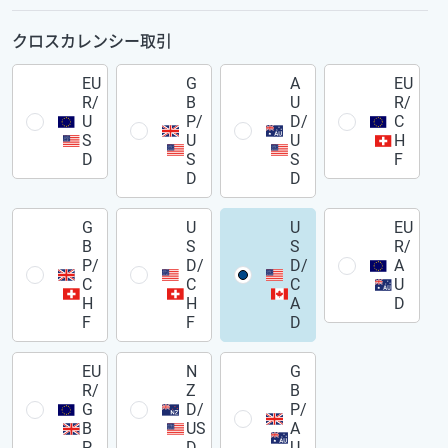
クロスカレンシー取引
EU
G
A
EU
R/
B
U
R/
U
P/
D/
C
S
U
U
H
D
S
S
F
D
D
G
U
U
EU
B
S
S
R/
P/
D/
D/
A
C
C
C
U
H
H
A
D
F
F
D
EU
N
G
R/
Z
B
G
D/
P/
B
US
A
P
D
U