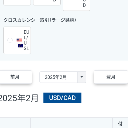
D
クロスカレンシー取引（ラージ銘柄）
EU
L/
U
SL
前月
翌月
2025年2月
USD/CAD
付