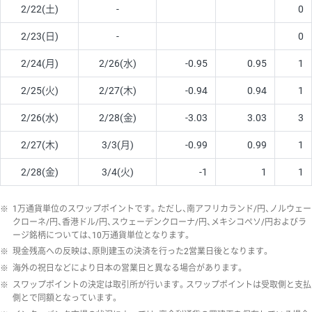
2/22(土)
-
0
2/23(日)
-
0
2/24(月)
2/26(水)
-0.95
0.95
1
2/25(火)
2/27(木)
-0.94
0.94
1
2/26(水)
2/28(金)
-3.03
3.03
3
2/27(木)
3/3(月)
-0.99
0.99
1
2/28(金)
3/4(火)
-1
1
1
※
1万通貨単位のスワップポイントです。ただし、南アフリカランド/円、ノルウェー
クローネ/円、香港ドル/円、スウェーデンクローナ/円、メキシコペソ/円およびラ
ージ銘柄については、10万通貨単位となります。
※
現金残高への反映は、原則建玉の決済を行った2営業日後となります。
※
海外の祝日などにより日本の営業日と異なる場合があります。
※
スワップポイントの決定は取引所が行います。スワップポイントは受取側と支払
側とで同額となっています。