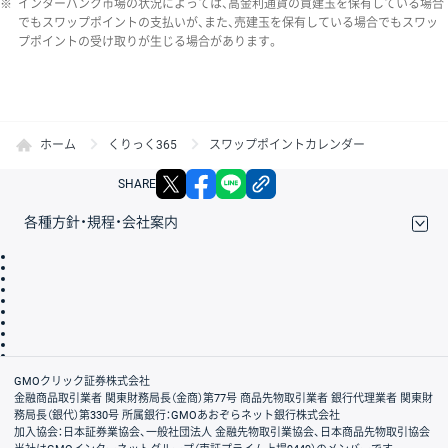
※
インターバンク市場の状況によっては、高金利通貨の買建玉を保有している場合
でもスワップポイントの支払いが、また、売建玉を保有している場合でもスワッ
プポイントの受け取りが生じる場合があります。
ホーム
くりっく365
スワップポイントカレンダー
X
facebook
LINE
リンクをコピー
SHARE
各種方針・規程・会社案内
取引規程・約款
サイトマップ
その他のご案内
個人情報保護方針
最良執行方針
サイトのご利用について
ディスクレイマー
信託保全
リスク説明
会社案内
GMOクリック証券株式会社
金融商品取引業者 関東財務局長（金商）第77号 商品先物取引業者 銀行代理業者 関東財
務局長（銀代）第330号 所属銀行：GMOあおぞらネット銀行株式会社
加入協会：日本証券業協会、一般社団法人 金融先物取引業協会、日本商品先物取引協会