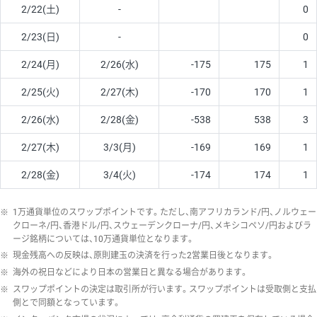
2/22(土)
-
0
2/23(日)
-
0
2/24(月)
2/26(水)
-175
175
1
2/25(火)
2/27(木)
-170
170
1
2/26(水)
2/28(金)
-538
538
3
2/27(木)
3/3(月)
-169
169
1
2/28(金)
3/4(火)
-174
174
1
※
1万通貨単位のスワップポイントです。ただし、南アフリカランド/円、ノルウェー
クローネ/円、香港ドル/円、スウェーデンクローナ/円、メキシコペソ/円およびラ
ージ銘柄については、10万通貨単位となります。
※
現金残高への反映は、原則建玉の決済を行った2営業日後となります。
※
海外の祝日などにより日本の営業日と異なる場合があります。
※
スワップポイントの決定は取引所が行います。スワップポイントは受取側と支払
側とで同額となっています。