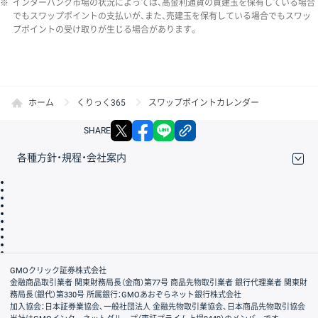
※
インターバンク市場の状況によっては、高金利通貨の買建玉を保有している場合
でもスワップポイントの支払いが、また、売建玉を保有している場合でもスワッ
プポイントの受け取りが生じる場合があります。
ホーム
くりっく365
スワップポイントカレンダー
X
facebook
LINE
リンクをコピー
SHARE
各種方針・規程・会社案内
取引規程・約款
サイトマップ
その他のご案内
個人情報保護方針
最良執行方針
サイトのご利用について
ディスクレイマー
信託保全
リスク説明
会社案内
GMOクリック証券株式会社
金融商品取引業者 関東財務局長（金商）第77号 商品先物取引業者 銀行代理業者 関東財
務局長（銀代）第330号 所属銀行：GMOあおぞらネット銀行株式会社
加入協会：日本証券業協会、一般社団法人 金融先物取引業協会、日本商品先物取引協会