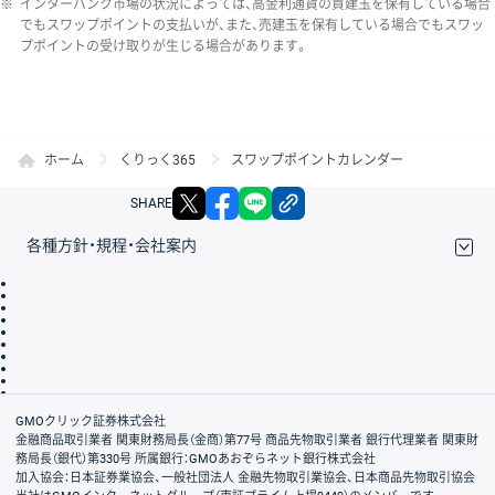
※
インターバンク市場の状況によっては、高金利通貨の買建玉を保有している場合
でもスワップポイントの支払いが、また、売建玉を保有している場合でもスワッ
プポイントの受け取りが生じる場合があります。
ホーム
くりっく365
スワップポイントカレンダー
X
facebook
LINE
リンクをコピー
SHARE
各種方針・規程・会社案内
取引規程・約款
サイトマップ
その他のご案内
個人情報保護方針
最良執行方針
サイトのご利用について
ディスクレイマー
信託保全
リスク説明
会社案内
GMOクリック証券株式会社
金融商品取引業者 関東財務局長（金商）第77号 商品先物取引業者 銀行代理業者 関東財
務局長（銀代）第330号 所属銀行：GMOあおぞらネット銀行株式会社
加入協会：日本証券業協会、一般社団法人 金融先物取引業協会、日本商品先物取引協会