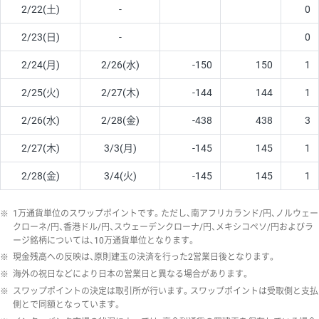
2/22(土)
-
0
2/23(日)
-
0
2/24(月)
2/26(水)
-150
150
1
2/25(火)
2/27(木)
-144
144
1
2/26(水)
2/28(金)
-438
438
3
2/27(木)
3/3(月)
-145
145
1
2/28(金)
3/4(火)
-145
145
1
※
1万通貨単位のスワップポイントです。ただし、南アフリカランド/円、ノルウェー
クローネ/円、香港ドル/円、スウェーデンクローナ/円、メキシコペソ/円およびラ
ージ銘柄については、10万通貨単位となります。
※
現金残高への反映は、原則建玉の決済を行った2営業日後となります。
※
海外の祝日などにより日本の営業日と異なる場合があります。
※
スワップポイントの決定は取引所が行います。スワップポイントは受取側と支払
側とで同額となっています。