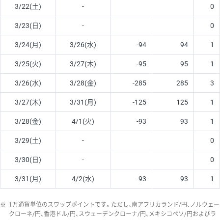
3/22(土)
-
0
3/23(日)
-
0
3/24(月)
3/26(水)
-94
94
1
3/25(火)
3/27(木)
-95
95
1
3/26(水)
3/28(金)
-285
285
3
3/27(木)
3/31(月)
-125
125
1
3/28(金)
4/1(火)
-93
93
1
3/29(土)
-
0
3/30(日)
-
0
3/31(月)
4/2(水)
-93
93
1
※
1万通貨単位のスワップポイントです。ただし、南アフリカランド/円、ノルウェー
クローネ/円、香港ドル/円、スウェーデンクローナ/円、メキシコペソ/円およびラ