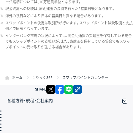
ージ銘柄については、10万通貨単位となります。
※
現金残高への反映は、原則建玉の決済を行った2営業日後となります。
※
海外の祝日などにより日本の営業日と異なる場合があります。
※
スワップポイントの決定は取引所が行います。スワップポイントは受取側と支払
側とで同額となっています。
※
インターバンク市場の状況によっては、高金利通貨の買建玉を保有している場合
でもスワップポイントの支払いが、また、売建玉を保有している場合でもスワッ
プポイントの受け取りが生じる場合があります。
ホーム
くりっく365
スワップポイントカレンダー
X
facebook
LINE
リンクをコピー
SHARE
各種方針・規程・会社案内
取引規程・約款
サイトマップ
その他のご案内
個人情報保護方針
最良執行方針
サイトのご利用について
ディスクレイマー