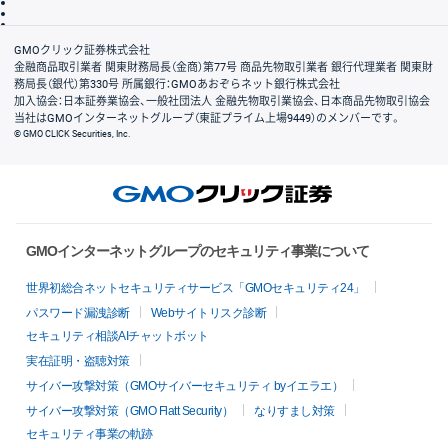
信託保全
リスク説明
会社案内
GMOクリック証券株式会社
金融商品取引業者 関東財務局長（金商）第77号 商品先物取引業者 銀行代理業者 関東財
務局長（銀代）第330号 所属銀行：GMOあおぞらネット銀行株式会社
加入協会：日本証券業協会、一般社団法人 金融先物取引業協会、日本商品先物取引協会
当社はGMOインターネットグループ（東証プライム上場9449）のメンバーです。
© GMO CLICK Securities, Inc.
GMOインターネットグループのセキュリティ事業について
世界初総合ネットセキュリティサービス「GMOセキュリティ24」
パスワード漏洩診断
Webサイトリスク診断
セキュリティ相談AIチャットボット
実在証明・盗聴対策
サイバー攻撃対策（GMOサイバーセキュリティ byイエラエ）
サイバー攻撃対策（GMO Flatt Security）
なりすまし対策
セキュリティ事業の軌跡