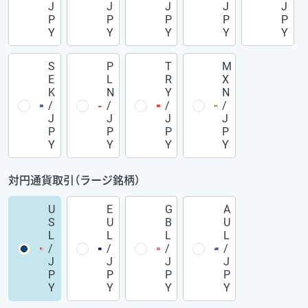
J
J
J
J
J
P
P
P
P
P
Y
Y
Y
Y
Y
S
P
T
M
E
L
R
X
K
N
Y
N
/
/
/
/
J
J
J
J
P
P
P
P
Y
Y
Y
Y
対円通貨取引（ラージ銘柄）
U
E
G
A
S
U
B
U
L
L
L
L
/
/
/
/
J
J
J
J
P
P
P
P
Y
Y
Y
Y