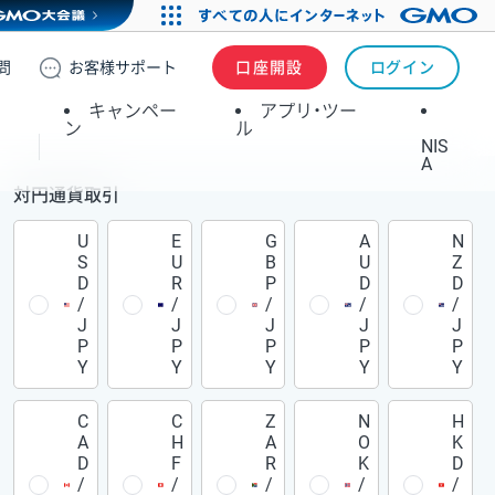
問
お客様
サポート
口座開設
ログイン
キャンペー
アプリ・ツー
ン
ル
NIS
A
対円通貨取引
U
E
G
A
N
S
U
B
U
Z
D
R
P
D
D
/
/
/
/
/
J
J
J
J
J
P
P
P
P
P
Y
Y
Y
Y
Y
C
C
Z
N
H
A
H
A
O
K
D
F
R
K
D
/
/
/
/
/