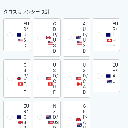
クロスカレンシー取引
EU
G
A
EU
R/
B
U
R/
U
P/
D/
C
S
U
U
H
D
S
S
F
D
D
G
U
U
EU
B
S
S
R/
P/
D/
D/
A
C
C
C
U
H
H
A
D
F
F
D
EU
N
G
R/
Z
B
G
D/
P/
B
US
A
P
D
U