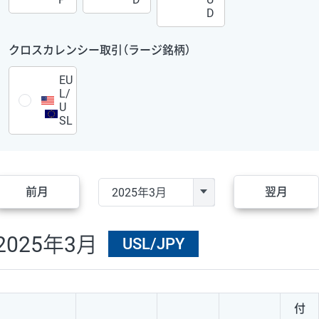
D
クロスカレンシー取引（ラージ銘柄）
EU
L/
U
SL
前月
翌月
2025年3月
USL/JPY
付