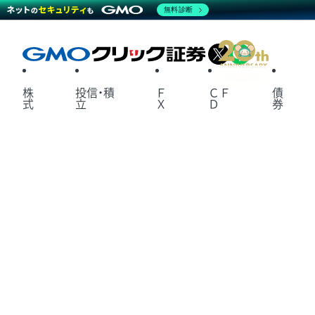
無料診断
X
LINE
株
投信・積
Ｆ
ＣＦ
債
式
立
Ｘ
Ｄ
券