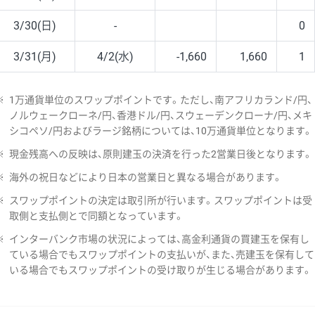
3/30(日)
-
0
3/31(月)
4/2(水)
-1,660
1,660
1
※
1万通貨単位のスワップポイントです。ただし、南アフリカランド/円、
ノルウェークローネ/円、香港ドル/円、スウェーデンクローナ/円、メキ
シコペソ/円およびラージ銘柄については、10万通貨単位となります。
※
現金残高への反映は、原則建玉の決済を行った2営業日後となります。
※
海外の祝日などにより日本の営業日と異なる場合があります。
※
スワップポイントの決定は取引所が行います。スワップポイントは受
取側と支払側とで同額となっています。
※
インターバンク市場の状況によっては、高金利通貨の買建玉を保有し
ている場合でもスワップポイントの支払いが、また、売建玉を保有して
いる場合でもスワップポイントの受け取りが生じる場合があります。