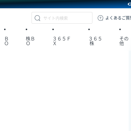
GMOクリック証券
よくある
ご質
Ｂ
株Ｂ
３６５Ｆ
３６５
その
Ｏ
Ｏ
Ｘ
株
他