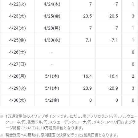
4/22(火)
4/24(木)
7
-7
1
4/23(水)
4/25(金)
20.5
-20.5
3
4/24(木)
4/28(月)
7
-7
1
4/25(金)
4/30(水)
7.1
-7.1
1
4/26(土)
-
0
4/27(日)
-
0
4/28(月)
5/1(木)
16.4
-16.4
2
4/29(火)
5/1(木)
20.9
-20.9
3
4/30(水)
5/2(金)
0
0
0
※
1万通貨単位のスワップポイントです。ただし、南アフリカランド/円、ノルウェー
クローネ/円、香港ドル/円、スウェーデンクローナ/円、メキシコペソ/円およびラ
ージ銘柄については、10万通貨単位となります。
※
現金残高への反映は、原則建玉の決済を行った2営業日後となります。