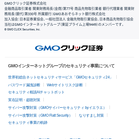
GMOクリック証券株式会社
金融商品取引業者 関東財務局長（金商）第77号 商品先物取引業者 銀行代理業者 関東財
務局長（銀代）第330号 所属銀行：GMOあおぞらネット銀行株式会社
加入協会：日本証券業協会、一般社団法人 金融先物取引業協会、日本商品先物取引協会
当社はGMOインターネットグループ（東証プライム上場9449）のメンバーです。
© GMO CLICK Securities, Inc.
GMOインターネットグループのセキュリティ事業について
世界初総合ネットセキュリティサービス「GMOセキュリティ24」
パスワード漏洩診断
Webサイトリスク診断
セキュリティ相談AIチャットボット
実在証明・盗聴対策
サイバー攻撃対策（GMOサイバーセキュリティ byイエラエ）
サイバー攻撃対策（GMO Flatt Security）
なりすまし対策
セキュリティ事業の軌跡