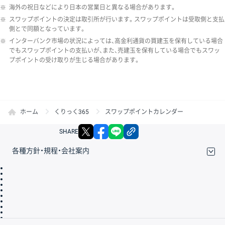
※
海外の祝日などにより日本の営業日と異なる場合があります。
※
スワップポイントの決定は取引所が行います。スワップポイントは受取側と支払
側とで同額となっています。
※
インターバンク市場の状況によっては、高金利通貨の買建玉を保有している場合
でもスワップポイントの支払いが、また、売建玉を保有している場合でもスワッ
プポイントの受け取りが生じる場合があります。
ホーム
くりっく365
スワップポイントカレンダー
X
facebook
LINE
リンクをコピー
SHARE
各種方針・規程・会社案内
取引規程・約款
サイトマップ
その他のご案内
個人情報保護方針
最良執行方針
サイトのご利用について
ディスクレイマー
信託保全
リスク説明
会社案内