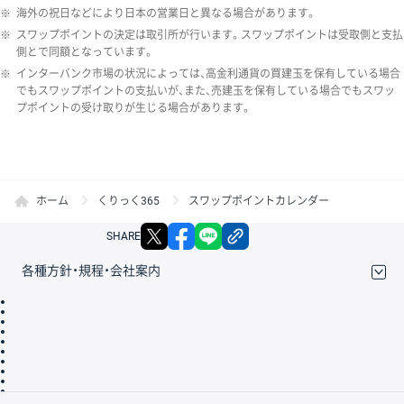
※
海外の祝日などにより日本の営業日と異なる場合があります。
※
スワップポイントの決定は取引所が行います。スワップポイントは受取側と支払
側とで同額となっています。
※
インターバンク市場の状況によっては、高金利通貨の買建玉を保有している場合
でもスワップポイントの支払いが、また、売建玉を保有している場合でもスワッ
プポイントの受け取りが生じる場合があります。
ホーム
くりっく365
スワップポイントカレンダー
X
facebook
LINE
リンクをコピー
SHARE
各種方針・規程・会社案内
取引規程・約款
サイトマップ
その他のご案内
個人情報保護方針
最良執行方針
サイトのご利用について
ディスクレイマー
信託保全
リスク説明
会社案内