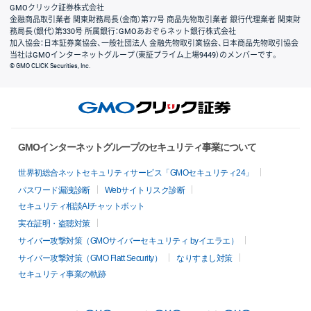
GMOクリック証券株式会社
金融商品取引業者 関東財務局長（金商）第77号 商品先物取引業者 銀行代理業者 関東財
務局長（銀代）第330号 所属銀行：GMOあおぞらネット銀行株式会社
加入協会：日本証券業協会、一般社団法人 金融先物取引業協会、日本商品先物取引協会
当社はGMOインターネットグループ（東証プライム上場9449）のメンバーです。
© GMO CLICK Securities, Inc.
GMOインターネットグループのセキュリティ事業について
世界初総合ネットセキュリティサービス「GMOセキュリティ24」
パスワード漏洩診断
Webサイトリスク診断
セキュリティ相談AIチャットボット
実在証明・盗聴対策
サイバー攻撃対策（GMOサイバーセキュリティ byイエラエ）
サイバー攻撃対策（GMO Flatt Security）
なりすまし対策
セキュリティ事業の軌跡