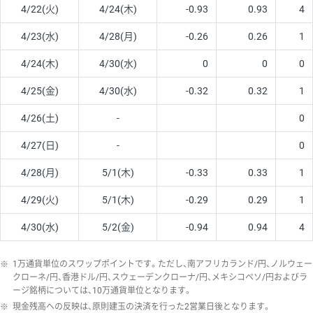
4/22(火)
4/24(木)
-0.93
0.93
4
4/23(水)
4/28(月)
-0.26
0.26
1
4/24(木)
4/30(水)
0
0
0
4/25(金)
4/30(水)
-0.32
0.32
1
4/26(土)
-
0
4/27(日)
-
0
4/28(月)
5/1(木)
-0.33
0.33
1
4/29(火)
5/1(木)
-0.29
0.29
1
4/30(水)
5/2(金)
-0.94
0.94
4
※
1万通貨単位のスワップポイントです。ただし、南アフリカランド/円、ノルウェー
クローネ/円、香港ドル/円、スウェーデンクローナ/円、メキシコペソ/円およびラ
ージ銘柄については、10万通貨単位となります。
※
現金残高への反映は、原則建玉の決済を行った2営業日後となります。