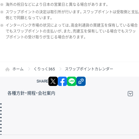
※
海外の祝日などにより日本の営業日と異なる場合があります。
※
スワップポイントの決定は取引所が行います。スワップポイントは受取側と支払
側とで同額となっています。
※
インターバンク市場の状況によっては、高金利通貨の買建玉を保有している場合
でもスワップポイントの支払いが、また、売建玉を保有している場合でもスワッ
プポイントの受け取りが生じる場合があります。
ホーム
くりっく365
スワップポイントカレンダー
X
facebook
LINE
リンクをコピー
SHARE
各種方針・規程・会社案内
取引規程・約款
サイトマップ
その他のご案内
個人情報保護方針
最良執行方針
サイトのご利用について
ディスクレイマー
信託保全
リスク説明
会社案内