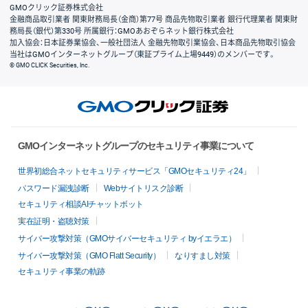
GMOクリック証券株式会社
金融商品取引業者 関東財務局長（金商）第77号 商品先物取引業者 銀行代理業者 関東財
務局長（銀代）第330号 所属銀行：GMOあおぞらネット銀行株式会社
加入協会：日本証券業協会、一般社団法人 金融先物取引業協会、日本商品先物取引協会
当社はGMOインターネットグループ（東証プライム上場9449）のメンバーです。
© GMO CLICK Securities, Inc.
GMOインターネットグループのセキュリティ事業について
世界初総合ネットセキュリティサービス「GMOセキュリティ24」
パスワード漏洩診断
Webサイトリスク診断
セキュリティ相談AIチャットボット
実在証明・盗聴対策
サイバー攻撃対策（GMOサイバーセキュリティ byイエラエ）
サイバー攻撃対策（GMO Flatt Security）
なりすまし対策
セキュリティ事業の軌跡