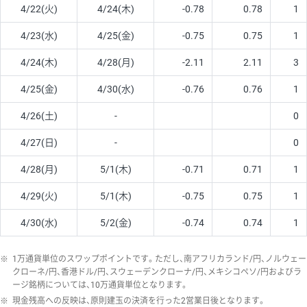
4/22(火)
4/24(木)
-0.78
0.78
1
4/23(水)
4/25(金)
-0.75
0.75
1
4/24(木)
4/28(月)
-2.11
2.11
3
4/25(金)
4/30(水)
-0.76
0.76
1
4/26(土)
-
0
4/27(日)
-
0
4/28(月)
5/1(木)
-0.71
0.71
1
4/29(火)
5/1(木)
-0.75
0.75
1
4/30(水)
5/2(金)
-0.74
0.74
1
※
1万通貨単位のスワップポイントです。ただし、南アフリカランド/円、ノルウェー
クローネ/円、香港ドル/円、スウェーデンクローナ/円、メキシコペソ/円およびラ
ージ銘柄については、10万通貨単位となります。
※
現金残高への反映は、原則建玉の決済を行った2営業日後となります。