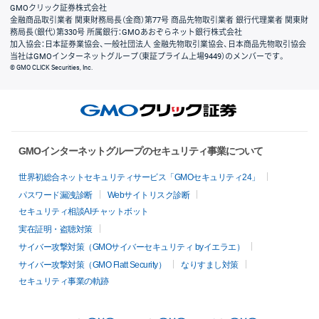
GMOクリック証券株式会社
金融商品取引業者 関東財務局長（金商）第77号 商品先物取引業者 銀行代理業者 関東財
務局長（銀代）第330号 所属銀行：GMOあおぞらネット銀行株式会社
加入協会：日本証券業協会、一般社団法人 金融先物取引業協会、日本商品先物取引協会
当社はGMOインターネットグループ（東証プライム上場9449）のメンバーです。
© GMO CLICK Securities, Inc.
GMOインターネットグループのセキュリティ事業について
世界初総合ネットセキュリティサービス「GMOセキュリティ24」
パスワード漏洩診断
Webサイトリスク診断
セキュリティ相談AIチャットボット
実在証明・盗聴対策
サイバー攻撃対策（GMOサイバーセキュリティ byイエラエ）
サイバー攻撃対策（GMO Flatt Security）
なりすまし対策
セキュリティ事業の軌跡