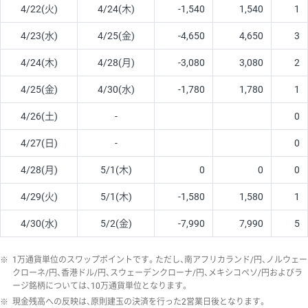
4/22(火)
4/24(木)
-1,540
1,540
1
4/23(水)
4/25(金)
-4,650
4,650
3
4/24(木)
4/28(月)
-3,080
3,080
2
4/25(金)
4/30(水)
-1,780
1,780
1
4/26(土)
-
0
4/27(日)
-
0
4/28(月)
5/1(木)
0
0
0
4/29(火)
5/1(木)
-1,580
1,580
1
4/30(水)
5/2(金)
-7,990
7,990
5
※
1万通貨単位のスワップポイントです。ただし、南アフリカランド/円、ノルウェー
クローネ/円、香港ドル/円、スウェーデンクローナ/円、メキシコペソ/円およびラ
ージ銘柄については、10万通貨単位となります。
※
現金残高への反映は、原則建玉の決済を行った2営業日後となります。