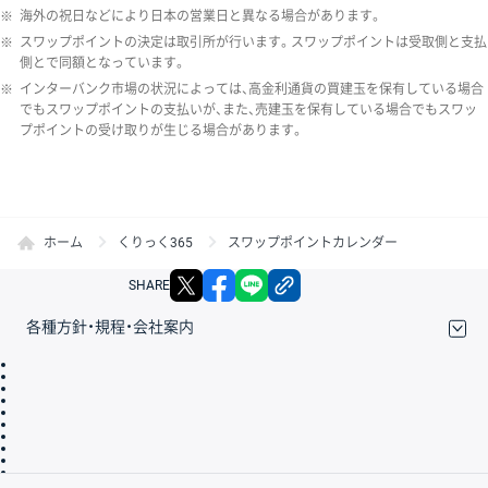
※
海外の祝日などにより日本の営業日と異なる場合があります。
※
スワップポイントの決定は取引所が行います。スワップポイントは受取側と支払
側とで同額となっています。
※
インターバンク市場の状況によっては、高金利通貨の買建玉を保有している場合
でもスワップポイントの支払いが、また、売建玉を保有している場合でもスワッ
プポイントの受け取りが生じる場合があります。
ホーム
くりっく365
スワップポイントカレンダー
X
facebook
LINE
リンクをコピー
SHARE
各種方針・規程・会社案内
取引規程・約款
サイトマップ
その他のご案内
個人情報保護方針
最良執行方針
サイトのご利用について
ディスクレイマー
信託保全
リスク説明
会社案内