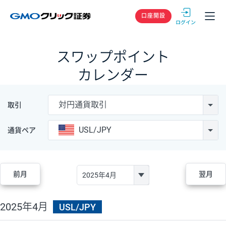
GMOクリック
口座開設
スワップポイント
カレンダー
対円通貨取引
取引
USL/JPY
通貨ペア
前月
翌月
2025年4月
USL/JPY