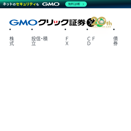
無料診断
X
LINE
株
投信・積
Ｆ
ＣＦ
債
式
立
Ｘ
Ｄ
券