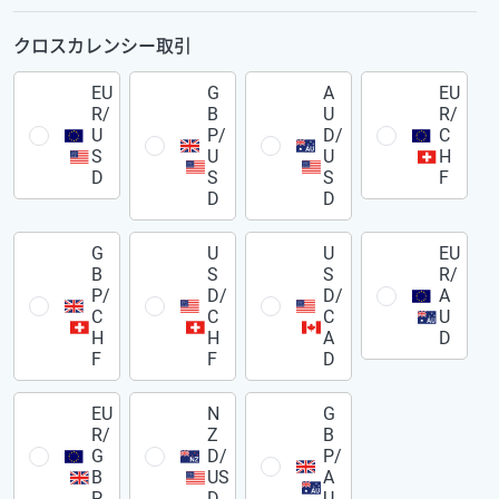
クロスカレンシー取引
EU
G
A
EU
R/
B
U
R/
U
P/
D/
C
S
U
U
H
D
S
S
F
D
D
G
U
U
EU
B
S
S
R/
P/
D/
D/
A
C
C
C
U
H
H
A
D
F
F
D
EU
N
G
R/
Z
B
G
D/
P/
B
US
A
P
D
U