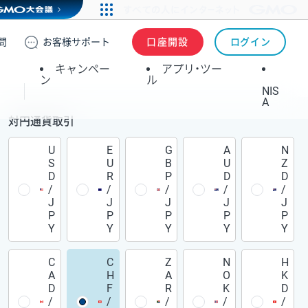
問
お客様
サポート
口座開設
ログイン
キャンペー
アプリ・ツー
ン
ル
NIS
A
対円通貨取引
U
E
G
A
N
S
U
B
U
Z
D
R
P
D
D
/
/
/
/
/
J
J
J
J
J
P
P
P
P
P
Y
Y
Y
Y
Y
C
C
Z
N
H
A
H
A
O
K
D
F
R
K
D
/
/
/
/
/