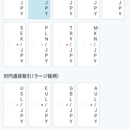
J
J
J
J
J
P
P
P
P
P
Y
Y
Y
Y
Y
S
P
T
M
E
L
R
X
K
N
Y
N
/
/
/
/
J
J
J
J
P
P
P
P
Y
Y
Y
Y
対円通貨取引（ラージ銘柄）
U
E
G
A
S
U
B
U
L
L
L
L
/
/
/
/
J
J
J
J
P
P
P
P
Y
Y
Y
Y