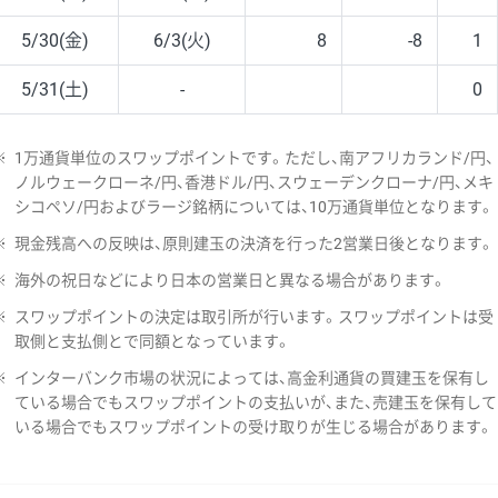
5/30(金)
6/3(火)
8
-8
1
5/31(土)
-
0
※
1万通貨単位のスワップポイントです。ただし、南アフリカランド/円、
ノルウェークローネ/円、香港ドル/円、スウェーデンクローナ/円、メキ
シコペソ/円およびラージ銘柄については、10万通貨単位となります。
※
現金残高への反映は、原則建玉の決済を行った2営業日後となります。
※
海外の祝日などにより日本の営業日と異なる場合があります。
※
スワップポイントの決定は取引所が行います。スワップポイントは受
取側と支払側とで同額となっています。
※
インターバンク市場の状況によっては、高金利通貨の買建玉を保有し
ている場合でもスワップポイントの支払いが、また、売建玉を保有して
いる場合でもスワップポイントの受け取りが生じる場合があります。