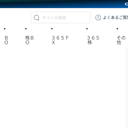
GMOクリック証券
よくある
ご質
Ｂ
株Ｂ
３６５Ｆ
３６５
その
Ｏ
Ｏ
Ｘ
株
他