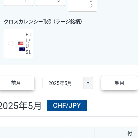
D
クロスカレンシー取引（ラージ銘柄）
EU
L/
U
SL
前月
翌月
2025年5月
CHF/JPY
付