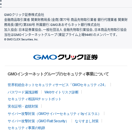
信託保全
リスク説明
会社案内
GMOクリック証券株式会社
金融商品取引業者 関東財務局長（金商）第77号 商品先物取引業者 銀行代理業者 関東財
務局長（銀代）第330号 所属銀行：GMOあおぞらネット銀行株式会社
加入協会：日本証券業協会、一般社団法人 金融先物取引業協会、日本商品先物取引協会
当社はGMOインターネットグループ（東証プライム上場9449）のメンバーです。
© GMO CLICK Securities, Inc.
GMOインターネットグループのセキュリティ事業について
世界初総合ネットセキュリティサービス「GMOセキュリティ24」
パスワード漏洩診断
Webサイトリスク診断
セキュリティ相談AIチャットボット
実在証明・盗聴対策
サイバー攻撃対策（GMOサイバーセキュリティ byイエラエ）
サイバー攻撃対策（GMO Flatt Security）
なりすまし対策
セキュリティ事業の軌跡