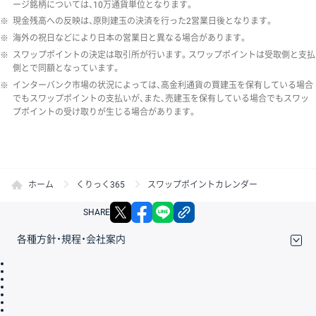
ージ銘柄については、10万通貨単位となります。
※
現金残高への反映は、原則建玉の決済を行った2営業日後となります。
※
海外の祝日などにより日本の営業日と異なる場合があります。
※
スワップポイントの決定は取引所が行います。スワップポイントは受取側と支払
側とで同額となっています。
※
インターバンク市場の状況によっては、高金利通貨の買建玉を保有している場合
でもスワップポイントの支払いが、また、売建玉を保有している場合でもスワッ
プポイントの受け取りが生じる場合があります。
ホーム
くりっく365
スワップポイントカレンダー
X
facebook
LINE
リンクをコピー
SHARE
各種方針・規程・会社案内
取引規程・約款
サイトマップ
その他のご案内
個人情報保護方針
最良執行方針
サイトのご利用について
ディスクレイマー