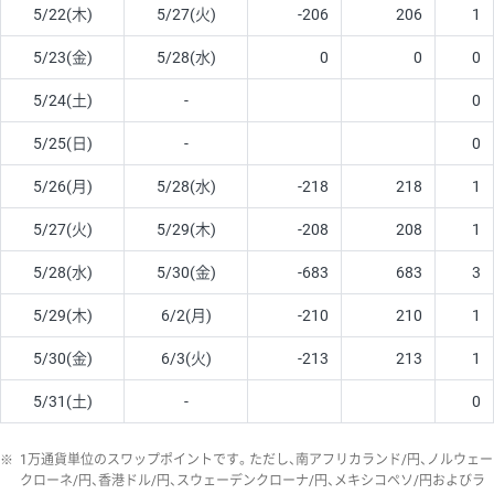
5/22(木)
5/27(火)
-206
206
1
5/23(金)
5/28(水)
0
0
0
5/24(土)
-
0
5/25(日)
-
0
5/26(月)
5/28(水)
-218
218
1
5/27(火)
5/29(木)
-208
208
1
5/28(水)
5/30(金)
-683
683
3
5/29(木)
6/2(月)
-210
210
1
5/30(金)
6/3(火)
-213
213
1
5/31(土)
-
0
※
1万通貨単位のスワップポイントです。ただし、南アフリカランド/円、ノルウェー
クローネ/円、香港ドル/円、スウェーデンクローナ/円、メキシコペソ/円およびラ