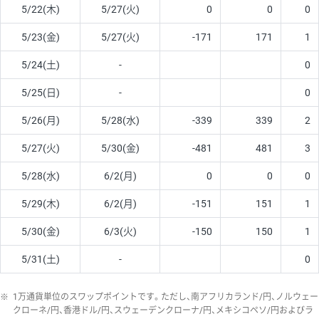
5/22(木)
5/27(火)
0
0
0
5/23(金)
5/27(火)
-171
171
1
5/24(土)
-
0
5/25(日)
-
0
5/26(月)
5/28(水)
-339
339
2
5/27(火)
5/30(金)
-481
481
3
5/28(水)
6/2(月)
0
0
0
5/29(木)
6/2(月)
-151
151
1
5/30(金)
6/3(火)
-150
150
1
5/31(土)
-
0
※
1万通貨単位のスワップポイントです。ただし、南アフリカランド/円、ノルウェー
クローネ/円、香港ドル/円、スウェーデンクローナ/円、メキシコペソ/円およびラ