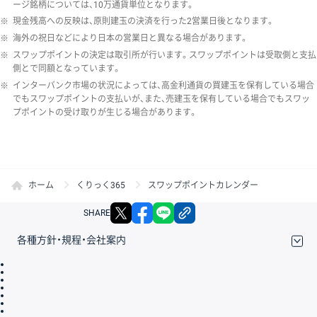
ージ銘柄については、10万通貨単位となります。
※
現金残高への反映は、原則建玉の決済を行った2営業日後となります。
※
海外の祝日などにより日本の営業日と異なる場合があります。
※
スワップポイントの決定は取引所が行います。スワップポイントは受取側と支払
側とで同額となっています。
※
インターバンク市場の状況によっては、高金利通貨の買建玉を保有している場合
でもスワップポイントの支払いが、また、売建玉を保有している場合でもスワッ
プポイントの受け取りが生じる場合があります。
ホーム
くりっく365
スワップポイントカレンダー
X
facebook
LINE
リンクをコピー
SHARE
各種方針・規程・会社案内
取引規程・約款
サイトマップ
その他のご案内
個人情報保護方針
最良執行方針
サイトのご利用について
ディスクレイマー