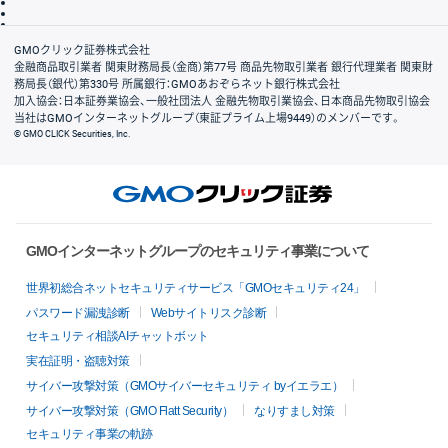
信託保全
リスク説明
会社案内
GMOクリック証券株式会社
金融商品取引業者 関東財務局長（金商）第77号 商品先物取引業者 銀行代理業者 関東財
務局長（銀代）第330号 所属銀行：GMOあおぞらネット銀行株式会社
加入協会：日本証券業協会、一般社団法人 金融先物取引業協会、日本商品先物取引協会
当社はGMOインターネットグループ（東証プライム上場9449）のメンバーです。
© GMO CLICK Securities, Inc.
GMOインターネットグループのセキュリティ事業について
世界初総合ネットセキュリティサービス「GMOセキュリティ24」
パスワード漏洩診断
Webサイトリスク診断
セキュリティ相談AIチャットボット
実在証明・盗聴対策
サイバー攻撃対策（GMOサイバーセキュリティ byイエラエ）
サイバー攻撃対策（GMO Flatt Security）
なりすまし対策
セキュリティ事業の軌跡