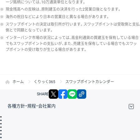
ージ銘柄については、10万通貨単位となります。
※
現金残高への反映は、原則建玉の決済を行った2営業日後となります。
※
海外の祝日などにより日本の営業日と異なる場合があります。
※
スワップポイントの決定は取引所が行います。スワップポイントは受取側と支払
側とで同額となっています。
※
インターバンク市場の状況によっては、高金利通貨の買建玉を保有している場合
でもスワップポイントの支払いが、また、売建玉を保有している場合でもスワッ
プポイントの受け取りが生じる場合があります。
ホーム
くりっく365
スワップポイントカレンダー
X
facebook
LINE
リンクをコピー
SHARE
各種方針・規程・会社案内
取引規程・約款
サイトマップ
その他のご案内
個人情報保護方針
最良執行方針
サイトのご利用について
ディスクレイマー