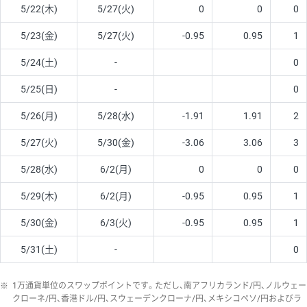
5/22(木)
5/27(火)
0
0
0
5/23(金)
5/27(火)
-0.95
0.95
1
5/24(土)
-
0
5/25(日)
-
0
5/26(月)
5/28(水)
-1.91
1.91
2
5/27(火)
5/30(金)
-3.06
3.06
3
5/28(水)
6/2(月)
0
0
0
5/29(木)
6/2(月)
-0.95
0.95
1
5/30(金)
6/3(火)
-0.95
0.95
1
5/31(土)
-
0
※
1万通貨単位のスワップポイントです。ただし、南アフリカランド/円、ノルウェー
クローネ/円、香港ドル/円、スウェーデンクローナ/円、メキシコペソ/円およびラ