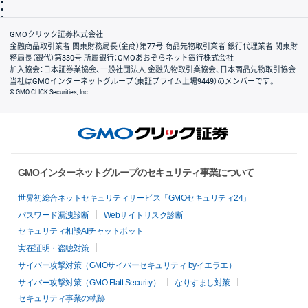
信託保全
リスク説明
会社案内
GMOクリック証券株式会社
金融商品取引業者 関東財務局長（金商）第77号 商品先物取引業者 銀行代理業者 関東財
務局長（銀代）第330号 所属銀行：GMOあおぞらネット銀行株式会社
加入協会：日本証券業協会、一般社団法人 金融先物取引業協会、日本商品先物取引協会
当社はGMOインターネットグループ（東証プライム上場9449）のメンバーです。
© GMO CLICK Securities, Inc.
GMOインターネットグループのセキュリティ事業について
世界初総合ネットセキュリティサービス「GMOセキュリティ24」
パスワード漏洩診断
Webサイトリスク診断
セキュリティ相談AIチャットボット
実在証明・盗聴対策
サイバー攻撃対策（GMOサイバーセキュリティ byイエラエ）
サイバー攻撃対策（GMO Flatt Security）
なりすまし対策
セキュリティ事業の軌跡