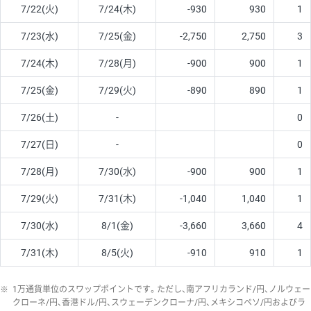
7/22(火)
7/24(木)
-930
930
1
7/23(水)
7/25(金)
-2,750
2,750
3
7/24(木)
7/28(月)
-900
900
1
7/25(金)
7/29(火)
-890
890
1
7/26(土)
-
0
7/27(日)
-
0
7/28(月)
7/30(水)
-900
900
1
7/29(火)
7/31(木)
-1,040
1,040
1
7/30(水)
8/1(金)
-3,660
3,660
4
7/31(木)
8/5(火)
-910
910
1
※
1万通貨単位のスワップポイントです。ただし、南アフリカランド/円、ノルウェー
クローネ/円、香港ドル/円、スウェーデンクローナ/円、メキシコペソ/円およびラ