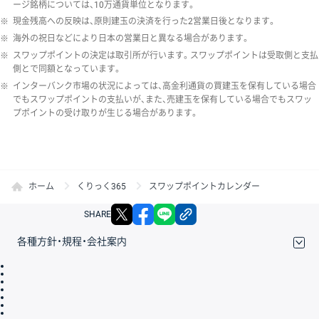
ージ銘柄については、10万通貨単位となります。
※
現金残高への反映は、原則建玉の決済を行った2営業日後となります。
※
海外の祝日などにより日本の営業日と異なる場合があります。
※
スワップポイントの決定は取引所が行います。スワップポイントは受取側と支払
側とで同額となっています。
※
インターバンク市場の状況によっては、高金利通貨の買建玉を保有している場合
でもスワップポイントの支払いが、また、売建玉を保有している場合でもスワッ
プポイントの受け取りが生じる場合があります。
ホーム
くりっく365
スワップポイントカレンダー
X
facebook
LINE
リンクをコピー
SHARE
各種方針・規程・会社案内
取引規程・約款
サイトマップ
その他のご案内
個人情報保護方針
最良執行方針
サイトのご利用について
ディスクレイマー