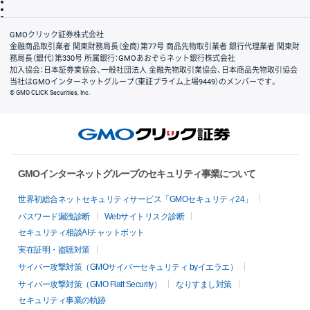
信託保全
リスク説明
会社案内
GMOクリック証券株式会社
金融商品取引業者 関東財務局長（金商）第77号 商品先物取引業者 銀行代理業者 関東財
務局長（銀代）第330号 所属銀行：GMOあおぞらネット銀行株式会社
加入協会：日本証券業協会、一般社団法人 金融先物取引業協会、日本商品先物取引協会
当社はGMOインターネットグループ（東証プライム上場9449）のメンバーです。
© GMO CLICK Securities, Inc.
GMOインターネットグループのセキュリティ事業について
世界初総合ネットセキュリティサービス「GMOセキュリティ24」
パスワード漏洩診断
Webサイトリスク診断
セキュリティ相談AIチャットボット
実在証明・盗聴対策
サイバー攻撃対策（GMOサイバーセキュリティ byイエラエ）
サイバー攻撃対策（GMO Flatt Security）
なりすまし対策
セキュリティ事業の軌跡