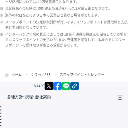
ージ銘柄については、10万通貨単位となります。
※
現金残高への反映は、原則建玉の決済を行った2営業日後となります。
※
海外の祝日などにより日本の営業日と異なる場合があります。
※
スワップポイントの決定は取引所が行います。スワップポイントは受取側と支払
側とで同額となっています。
※
インターバンク市場の状況によっては、高金利通貨の買建玉を保有している場合
でもスワップポイントの支払いが、また、売建玉を保有している場合でもスワッ
プポイントの受け取りが生じる場合があります。
ホーム
くりっく365
スワップポイントカレンダー
X
facebook
LINE
リンクをコピー
SHARE
各種方針・規程・会社案内
取引規程・約款
サイトマップ
その他のご案内
個人情報保護方針
最良執行方針
サイトのご利用について
ディスクレイマー