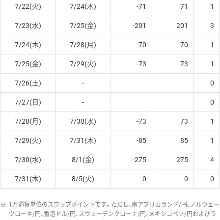
7/22(火)
7/24(木)
-71
71
1
7/23(水)
7/25(金)
-201
201
3
7/24(木)
7/28(月)
-70
70
1
7/25(金)
7/29(火)
-73
73
1
7/26(土)
-
0
7/27(日)
-
0
7/28(月)
7/30(水)
-73
73
1
7/29(火)
7/31(木)
-85
85
1
7/30(水)
8/1(金)
-275
275
4
7/31(木)
8/5(火)
0
0
0
※
1万通貨単位のスワップポイントです。ただし、南アフリカランド/円、ノルウェー
クローネ/円、香港ドル/円、スウェーデンクローナ/円、メキシコペソ/円およびラ