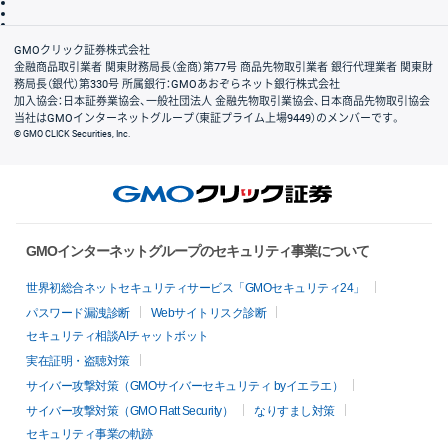
信託保全
リスク説明
会社案内
GMOクリック証券株式会社
金融商品取引業者 関東財務局長（金商）第77号 商品先物取引業者 銀行代理業者 関東財
務局長（銀代）第330号 所属銀行：GMOあおぞらネット銀行株式会社
加入協会：日本証券業協会、一般社団法人 金融先物取引業協会、日本商品先物取引協会
当社はGMOインターネットグループ（東証プライム上場9449）のメンバーです。
© GMO CLICK Securities, Inc.
GMOインターネットグループのセキュリティ事業について
世界初総合ネットセキュリティサービス「GMOセキュリティ24」
パスワード漏洩診断
Webサイトリスク診断
セキュリティ相談AIチャットボット
実在証明・盗聴対策
サイバー攻撃対策（GMOサイバーセキュリティ byイエラエ）
サイバー攻撃対策（GMO Flatt Security）
なりすまし対策
セキュリティ事業の軌跡