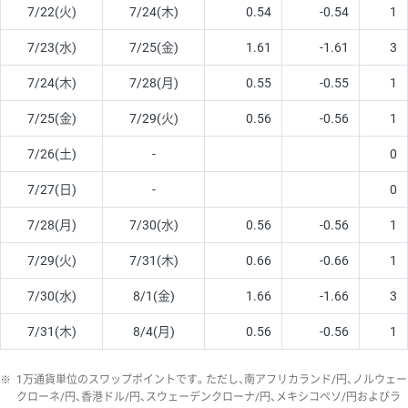
7/22(火)
7/24(木)
0.54
-0.54
1
7/23(水)
7/25(金)
1.61
-1.61
3
7/24(木)
7/28(月)
0.55
-0.55
1
7/25(金)
7/29(火)
0.56
-0.56
1
7/26(土)
-
0
7/27(日)
-
0
7/28(月)
7/30(水)
0.56
-0.56
1
7/29(火)
7/31(木)
0.66
-0.66
1
7/30(水)
8/1(金)
1.66
-1.66
3
7/31(木)
8/4(月)
0.56
-0.56
1
※
1万通貨単位のスワップポイントです。ただし、南アフリカランド/円、ノルウェー
クローネ/円、香港ドル/円、スウェーデンクローナ/円、メキシコペソ/円およびラ