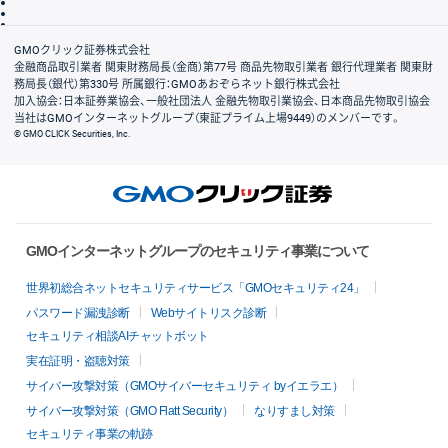
信託保全
リスク説明
会社案内
GMOクリック証券株式会社
金融商品取引業者 関東財務局長（金商）第77号 商品先物取引業者 銀行代理業者 関東財
務局長（銀代）第330号 所属銀行：GMOあおぞらネット銀行株式会社
加入協会：日本証券業協会、一般社団法人 金融先物取引業協会、日本商品先物取引協会
当社はGMOインターネットグループ（東証プライム上場9449）のメンバーです。
© GMO CLICK Securities, Inc.
GMOインターネットグループのセキュリティ事業について
世界初総合ネットセキュリティサービス「GMOセキュリティ24」
パスワード漏洩診断
Webサイトリスク診断
セキュリティ相談AIチャットボット
実在証明・盗聴対策
サイバー攻撃対策（GMOサイバーセキュリティ byイエラエ）
サイバー攻撃対策（GMO Flatt Security）
なりすまし対策
セキュリティ事業の軌跡