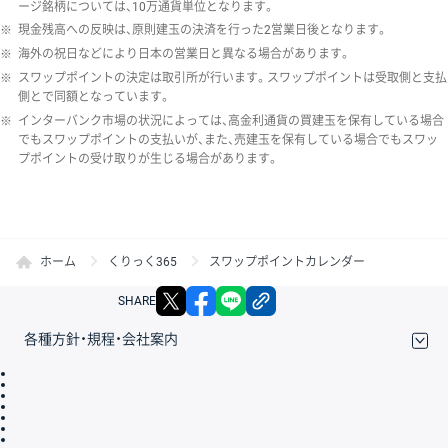
ージ銘柄については、10万通貨単位となります。
※
現金残高への反映は、原則建玉の決済を行った2営業日後となります。
※
海外の祝日などにより日本の営業日と異なる場合があります。
※
スワップポイントの決定は取引所が行います。スワップポイントは受取側と支払
側とで同額となっています。
※
インターバンク市場の状況によっては、高金利通貨の買建玉を保有している場合
でもスワップポイントの支払いが、また、売建玉を保有している場合でもスワッ
プポイントの受け取りが生じる場合があります。
ホーム
くりっく365
スワップポイントカレンダー
X
facebook
LINE
リンクをコピー
SHARE
各種方針・規程・会社案内
取引規程・約款
サイトマップ
その他のご案内
個人情報保護方針
最良執行方針
サイトのご利用について
ディスクレイマー