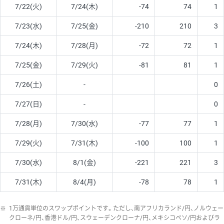
7/22(火)
7/24(木)
-74
74
1
7/23(水)
7/25(金)
-210
210
3
7/24(木)
7/28(月)
-72
72
1
7/25(金)
7/29(火)
-81
81
1
7/26(土)
-
0
7/27(日)
-
0
7/28(月)
7/30(水)
-77
77
1
7/29(火)
7/31(木)
-100
100
1
7/30(水)
8/1(金)
-221
221
3
7/31(木)
8/4(月)
-78
78
1
※
1万通貨単位のスワップポイントです。ただし、南アフリカランド/円、ノルウェー
クローネ/円、香港ドル/円、スウェーデンクローナ/円、メキシコペソ/円およびラ