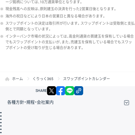
ージ銘柄については、10万通貨単位となります。
※
現金残高への反映は、原則建玉の決済を行った2営業日後となります。
※
海外の祝日などにより日本の営業日と異なる場合があります。
※
スワップポイントの決定は取引所が行います。スワップポイントは受取側と支払
側とで同額となっています。
※
インターバンク市場の状況によっては、高金利通貨の買建玉を保有している場合
でもスワップポイントの支払いが、また、売建玉を保有している場合でもスワッ
プポイントの受け取りが生じる場合があります。
ホーム
くりっく365
スワップポイントカレンダー
X
facebook
LINE
リンクをコピー
SHARE
各種方針・規程・会社案内
取引規程・約款
サイトマップ
その他のご案内
個人情報保護方針
最良執行方針
サイトのご利用について
ディスクレイマー