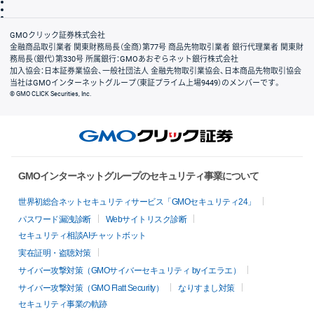
信託保全
リスク説明
会社案内
GMOクリック証券株式会社
金融商品取引業者 関東財務局長（金商）第77号 商品先物取引業者 銀行代理業者 関東財
務局長（銀代）第330号 所属銀行：GMOあおぞらネット銀行株式会社
加入協会：日本証券業協会、一般社団法人 金融先物取引業協会、日本商品先物取引協会
当社はGMOインターネットグループ（東証プライム上場9449）のメンバーです。
© GMO CLICK Securities, Inc.
GMOインターネットグループのセキュリティ事業について
世界初総合ネットセキュリティサービス「GMOセキュリティ24」
パスワード漏洩診断
Webサイトリスク診断
セキュリティ相談AIチャットボット
実在証明・盗聴対策
サイバー攻撃対策（GMOサイバーセキュリティ byイエラエ）
サイバー攻撃対策（GMO Flatt Security）
なりすまし対策
セキュリティ事業の軌跡