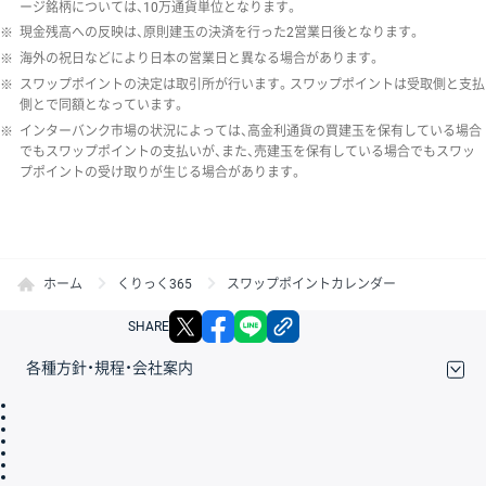
ージ銘柄については、10万通貨単位となります。
※
現金残高への反映は、原則建玉の決済を行った2営業日後となります。
※
海外の祝日などにより日本の営業日と異なる場合があります。
※
スワップポイントの決定は取引所が行います。スワップポイントは受取側と支払
側とで同額となっています。
※
インターバンク市場の状況によっては、高金利通貨の買建玉を保有している場合
でもスワップポイントの支払いが、また、売建玉を保有している場合でもスワッ
プポイントの受け取りが生じる場合があります。
ホーム
くりっく365
スワップポイントカレンダー
X
facebook
LINE
リンクをコピー
SHARE
各種方針・規程・会社案内
取引規程・約款
サイトマップ
その他のご案内
個人情報保護方針
最良執行方針
サイトのご利用について
ディスクレイマー