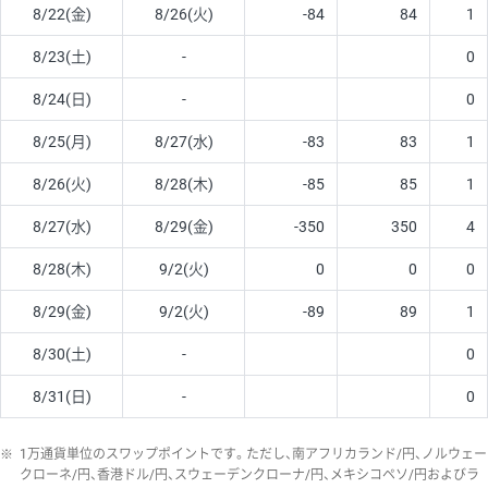
8/22(金)
8/26(火)
-84
84
1
8/23(土)
-
0
8/24(日)
-
0
8/25(月)
8/27(水)
-83
83
1
8/26(火)
8/28(木)
-85
85
1
8/27(水)
8/29(金)
-350
350
4
8/28(木)
9/2(火)
0
0
0
8/29(金)
9/2(火)
-89
89
1
8/30(土)
-
0
8/31(日)
-
0
※
1万通貨単位のスワップポイントです。ただし、南アフリカランド/円、ノルウェー
クローネ/円、香港ドル/円、スウェーデンクローナ/円、メキシコペソ/円およびラ