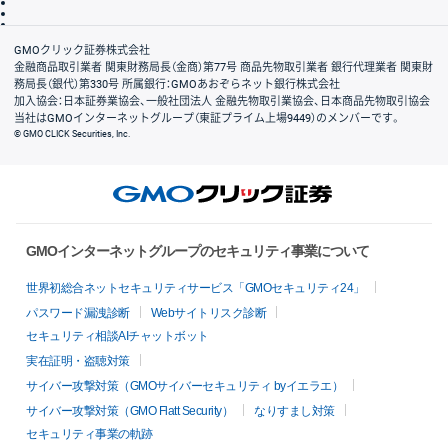
信託保全
リスク説明
会社案内
GMOクリック証券株式会社
金融商品取引業者 関東財務局長（金商）第77号 商品先物取引業者 銀行代理業者 関東財
務局長（銀代）第330号 所属銀行：GMOあおぞらネット銀行株式会社
加入協会：日本証券業協会、一般社団法人 金融先物取引業協会、日本商品先物取引協会
当社はGMOインターネットグループ（東証プライム上場9449）のメンバーです。
© GMO CLICK Securities, Inc.
GMOインターネットグループのセキュリティ事業について
世界初総合ネットセキュリティサービス「GMOセキュリティ24」
パスワード漏洩診断
Webサイトリスク診断
セキュリティ相談AIチャットボット
実在証明・盗聴対策
サイバー攻撃対策（GMOサイバーセキュリティ byイエラエ）
サイバー攻撃対策（GMO Flatt Security）
なりすまし対策
セキュリティ事業の軌跡