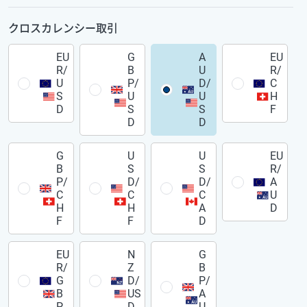
クロスカレンシー取引
EU
G
A
EU
R/
B
U
R/
U
P/
D/
C
S
U
U
H
D
S
S
F
D
D
G
U
U
EU
B
S
S
R/
P/
D/
D/
A
C
C
C
U
H
H
A
D
F
F
D
EU
N
G
R/
Z
B
G
D/
P/
B
US
A
P
D
U