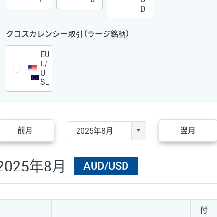
D
クロスカレンシー取引（ラージ銘柄）
EU
L/
U
SL
前月
翌月
2025年8月
AUD/USD
付