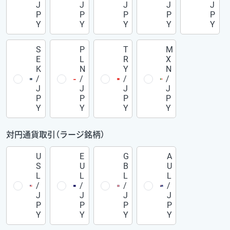
J
J
J
J
J
P
P
P
P
P
Y
Y
Y
Y
Y
S
P
T
M
E
L
R
X
K
N
Y
N
/
/
/
/
J
J
J
J
P
P
P
P
Y
Y
Y
Y
対円通貨取引（ラージ銘柄）
U
E
G
A
S
U
B
U
L
L
L
L
/
/
/
/
J
J
J
J
P
P
P
P
Y
Y
Y
Y