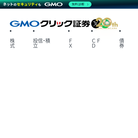
無料診断
X
LINE
株
投信・積
Ｆ
ＣＦ
債
式
立
Ｘ
Ｄ
券