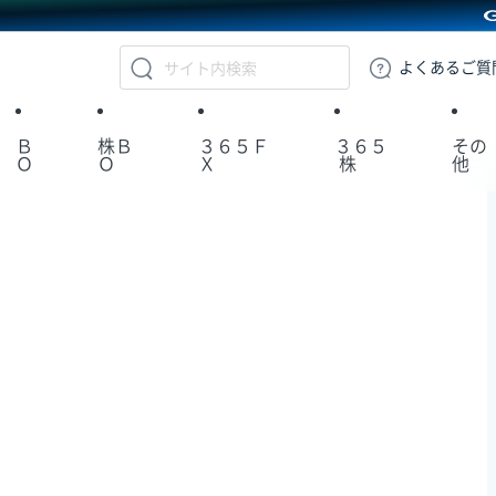
GMOクリック証券
よくある
ご質
Ｂ
株Ｂ
３６５Ｆ
３６５
その
Ｏ
Ｏ
Ｘ
株
他