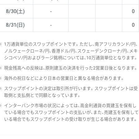
8/30(土)
-
0
8/31(日)
-
0
※
1万通貨単位のスワップポイントです。ただし、南アフリカランド/円、
ノルウェークローネ/円、香港ドル/円、スウェーデンクローナ/円、メキ
シコペソ/円およびラージ銘柄については、10万通貨単位となります。
※
現金残高への反映は、原則建玉の決済を行った2営業日後となります。
※
海外の祝日などにより日本の営業日と異なる場合があります。
※
スワップポイントの決定は取引所が行います。スワップポイントは受
取側と支払側とで同額となっています。
※
インターバンク市場の状況によっては、高金利通貨の買建玉を保有し
ている場合でもスワップポイントの支払いが、また、売建玉を保有して
いる場合でもスワップポイントの受け取りが生じる場合があります。