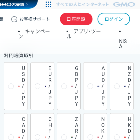
問
お客様
サポート
口座開設
ログイン
キャンペー
アプリ・ツー
ン
ル
NIS
A
対円通貨取引
U
E
G
A
N
S
U
B
U
Z
D
R
P
D
D
/
/
/
/
/
J
J
J
J
J
P
P
P
P
P
Y
Y
Y
Y
Y
C
C
Z
N
H
A
H
A
O
K
D
F
R
K
D
/
/
/
/
/