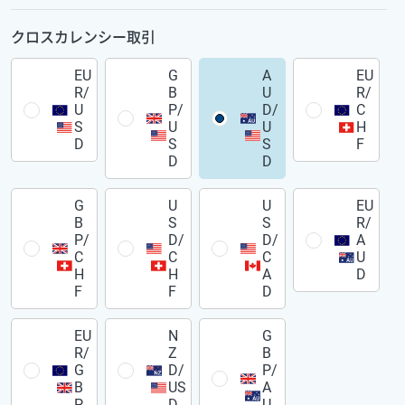
クロスカレンシー取引
EU
G
A
EU
R/
B
U
R/
U
P/
D/
C
S
U
U
H
D
S
S
F
D
D
G
U
U
EU
B
S
S
R/
P/
D/
D/
A
C
C
C
U
H
H
A
D
F
F
D
EU
N
G
R/
Z
B
G
D/
P/
B
US
A
P
D
U