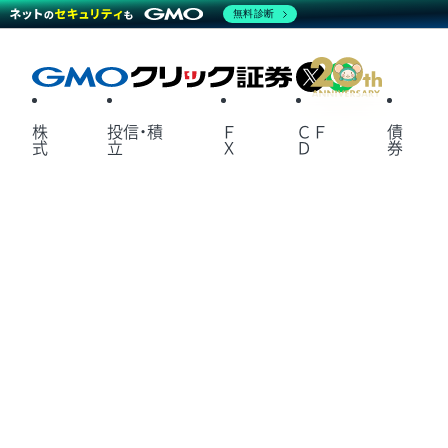
無料診断
X
LINE
株
投信・積
Ｆ
ＣＦ
債
式
立
Ｘ
Ｄ
券