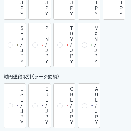
J
J
J
J
J
P
P
P
P
P
Y
Y
Y
Y
Y
S
P
T
M
E
L
R
X
K
N
Y
N
/
/
/
/
J
J
J
J
P
P
P
P
Y
Y
Y
Y
対円通貨取引（ラージ銘柄）
U
E
G
A
S
U
B
U
L
L
L
L
/
/
/
/
J
J
J
J
P
P
P
P
Y
Y
Y
Y