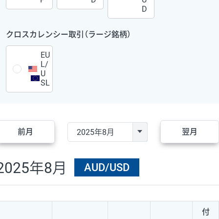
D
クロスカレンシー取引（ラージ銘柄）
EU
L/
U
SL
前月
翌月
2025年8月
AUD/USD
付