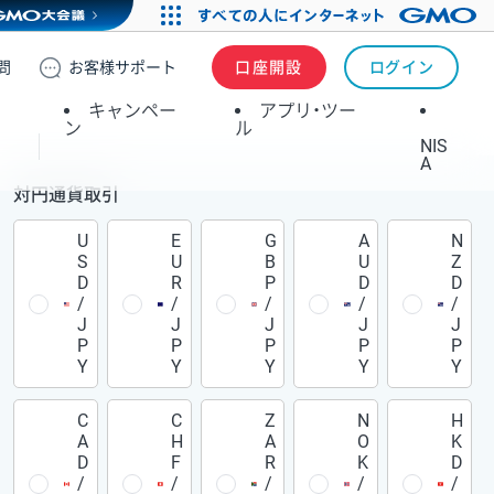
問
お客様
サポート
口座開設
ログイン
キャンペー
アプリ・ツー
ン
ル
NIS
A
対円通貨取引
U
E
G
A
N
S
U
B
U
Z
D
R
P
D
D
/
/
/
/
/
J
J
J
J
J
P
P
P
P
P
Y
Y
Y
Y
Y
C
C
Z
N
H
A
H
A
O
K
D
F
R
K
D
/
/
/
/
/