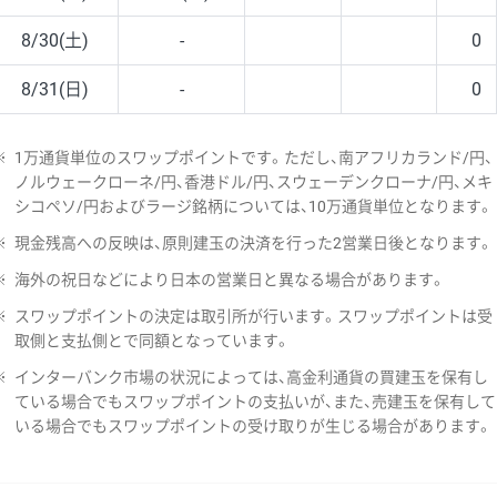
8/30(土)
-
0
8/31(日)
-
0
※
1万通貨単位のスワップポイントです。ただし、南アフリカランド/円、
ノルウェークローネ/円、香港ドル/円、スウェーデンクローナ/円、メキ
シコペソ/円およびラージ銘柄については、10万通貨単位となります。
※
現金残高への反映は、原則建玉の決済を行った2営業日後となります。
※
海外の祝日などにより日本の営業日と異なる場合があります。
※
スワップポイントの決定は取引所が行います。スワップポイントは受
取側と支払側とで同額となっています。
※
インターバンク市場の状況によっては、高金利通貨の買建玉を保有し
ている場合でもスワップポイントの支払いが、また、売建玉を保有して
いる場合でもスワップポイントの受け取りが生じる場合があります。