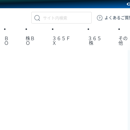
GMOクリック証券
よくある
ご質
Ｂ
株Ｂ
３６５Ｆ
３６５
その
Ｏ
Ｏ
Ｘ
株
他