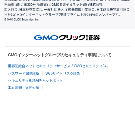
務局長（銀代）第330号 所属銀行：GMOあおぞらネット銀行株式会社
加入協会：日本証券業協会、一般社団法人 金融先物取引業協会、日本商品先物取引協会
当社はGMOインターネットグループ（東証プライム上場9449）のメンバーです。
© GMO CLICK Securities, Inc.
GMOインターネットグループのセキュリティ事業について
世界初総合ネットセキュリティサービス「GMOセキュリティ24」
パスワード漏洩診断
Webサイトリスク診断
セキュリティ相談AIチャットボット
実在証明・盗聴対策
サイバー攻撃対策（GMOサイバーセキュリティ byイエラエ）
サイバー攻撃対策（GMO Flatt Security）
なりすまし対策
セキュリティ事業の軌跡