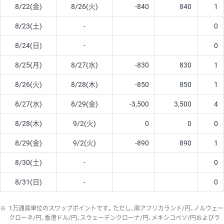
8/22(金)
8/26(火)
-840
840
1
8/23(土)
-
0
8/24(日)
-
0
8/25(月)
8/27(水)
-830
830
1
8/26(火)
8/28(木)
-850
850
1
8/27(水)
8/29(金)
-3,500
3,500
4
8/28(木)
9/2(火)
0
0
0
8/29(金)
9/2(火)
-890
890
1
8/30(土)
-
0
8/31(日)
-
0
※
1万通貨単位のスワップポイントです。ただし、南アフリカランド/円、ノルウェー
クローネ/円、香港ドル/円、スウェーデンクローナ/円、メキシコペソ/円およびラ