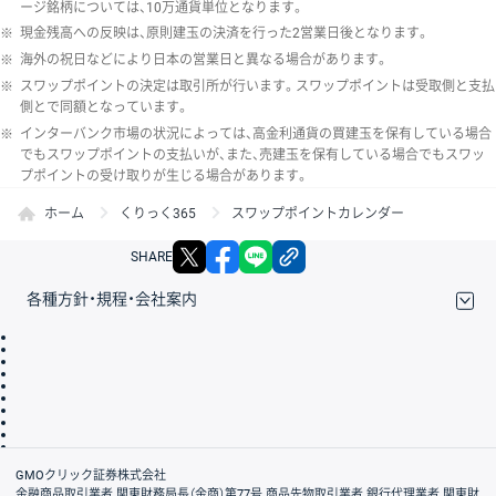
ージ銘柄については、10万通貨単位となります。
※
現金残高への反映は、原則建玉の決済を行った2営業日後となります。
※
海外の祝日などにより日本の営業日と異なる場合があります。
※
スワップポイントの決定は取引所が行います。スワップポイントは受取側と支払
側とで同額となっています。
※
インターバンク市場の状況によっては、高金利通貨の買建玉を保有している場合
でもスワップポイントの支払いが、また、売建玉を保有している場合でもスワッ
プポイントの受け取りが生じる場合があります。
ホーム
くりっく365
スワップポイントカレンダー
X
facebook
LINE
リンクをコピー
SHARE
各種方針・規程・会社案内
取引規程・約款
サイトマップ
その他のご案内
個人情報保護方針
最良執行方針
サイトのご利用について
ディスクレイマー
信託保全
リスク説明
会社案内
GMOクリック証券株式会社
金融商品取引業者 関東財務局長（金商）第77号 商品先物取引業者 銀行代理業者 関東財