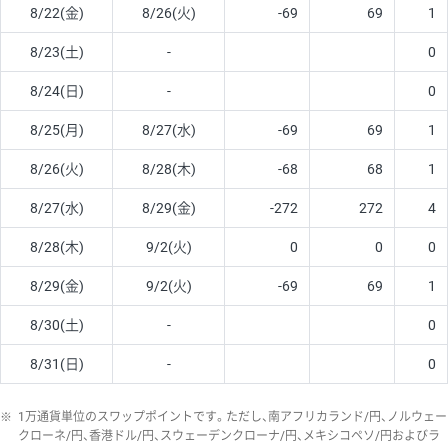
8/22(金)
8/26(火)
-69
69
1
8/23(土)
-
0
8/24(日)
-
0
8/25(月)
8/27(水)
-69
69
1
8/26(火)
8/28(木)
-68
68
1
8/27(水)
8/29(金)
-272
272
4
8/28(木)
9/2(火)
0
0
0
8/29(金)
9/2(火)
-69
69
1
8/30(土)
-
0
8/31(日)
-
0
※
1万通貨単位のスワップポイントです。ただし、南アフリカランド/円、ノルウェー
クローネ/円、香港ドル/円、スウェーデンクローナ/円、メキシコペソ/円およびラ