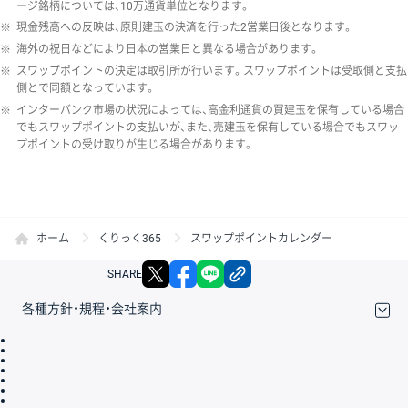
ージ銘柄については、10万通貨単位となります。
※
現金残高への反映は、原則建玉の決済を行った2営業日後となります。
※
海外の祝日などにより日本の営業日と異なる場合があります。
※
スワップポイントの決定は取引所が行います。スワップポイントは受取側と支払
側とで同額となっています。
※
インターバンク市場の状況によっては、高金利通貨の買建玉を保有している場合
でもスワップポイントの支払いが、また、売建玉を保有している場合でもスワッ
プポイントの受け取りが生じる場合があります。
ホーム
くりっく365
スワップポイントカレンダー
X
facebook
LINE
リンクをコピー
SHARE
各種方針・規程・会社案内
取引規程・約款
サイトマップ
その他のご案内
個人情報保護方針
最良執行方針
サイトのご利用について
ディスクレイマー