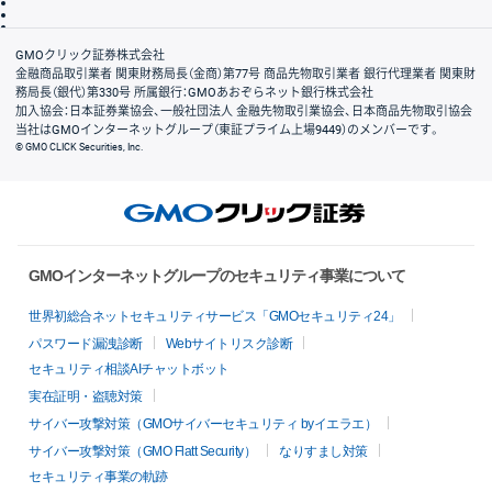
信託保全
リスク説明
会社案内
GMOクリック証券株式会社
金融商品取引業者 関東財務局長（金商）第77号 商品先物取引業者 銀行代理業者 関東財
務局長（銀代）第330号 所属銀行：GMOあおぞらネット銀行株式会社
加入協会：日本証券業協会、一般社団法人 金融先物取引業協会、日本商品先物取引協会
当社はGMOインターネットグループ（東証プライム上場9449）のメンバーです。
© GMO CLICK Securities, Inc.
GMOインターネットグループのセキュリティ事業について
世界初総合ネットセキュリティサービス「GMOセキュリティ24」
パスワード漏洩診断
Webサイトリスク診断
セキュリティ相談AIチャットボット
実在証明・盗聴対策
サイバー攻撃対策（GMOサイバーセキュリティ byイエラエ）
サイバー攻撃対策（GMO Flatt Security）
なりすまし対策
セキュリティ事業の軌跡