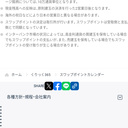
ージ銘柄については、10万通貨単位となります。
※
現金残高への反映は、原則建玉の決済を行った2営業日後となります。
※
海外の祝日などにより日本の営業日と異なる場合があります。
※
スワップポイントの決定は取引所が行います。スワップポイントは受取側と支払
側とで同額となっています。
※
インターバンク市場の状況によっては、高金利通貨の買建玉を保有している場合
でもスワップポイントの支払いが、また、売建玉を保有している場合でもスワッ
プポイントの受け取りが生じる場合があります。
ホーム
くりっく365
スワップポイントカレンダー
X
facebook
LINE
リンクをコピー
SHARE
各種方針・規程・会社案内
取引規程・約款
サイトマップ
その他のご案内
個人情報保護方針
最良執行方針
サイトのご利用について
ディスクレイマー