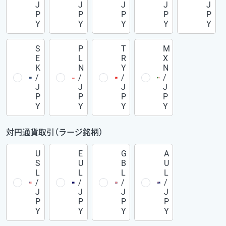
J
J
J
J
J
P
P
P
P
P
Y
Y
Y
Y
Y
S
P
T
M
E
L
R
X
K
N
Y
N
/
/
/
/
J
J
J
J
P
P
P
P
Y
Y
Y
Y
対円通貨取引（ラージ銘柄）
U
E
G
A
S
U
B
U
L
L
L
L
/
/
/
/
J
J
J
J
P
P
P
P
Y
Y
Y
Y