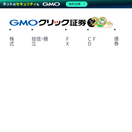
無料診断
X
LINE
株
投信・積
Ｆ
ＣＦ
債
式
立
Ｘ
Ｄ
券