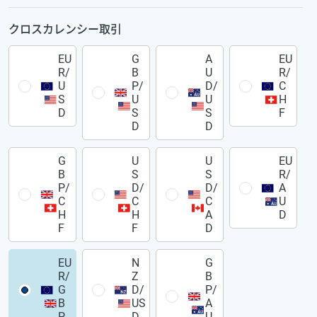
クロスカレンシー取引
EU
G
A
EU
R/
B
U
R/
U
P/
D/
C
S
U
U
H
D
S
S
F
D
D
G
U
U
EU
B
S
S
R/
P/
D/
D/
A
C
C
C
U
H
H
A
D
F
F
D
EU
N
G
R/
Z
B
G
D/
P/
B
US
A
P
D
U