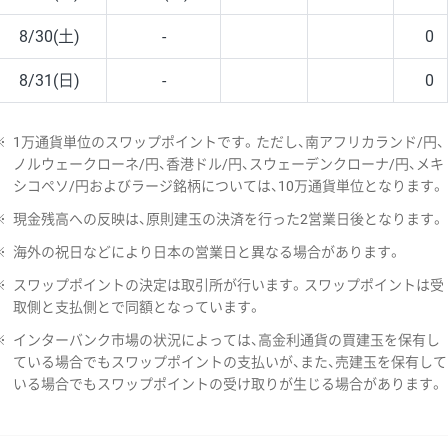
8/30(土)
-
0
8/31(日)
-
0
※
1万通貨単位のスワップポイントです。ただし、南アフリカランド/円、
ノルウェークローネ/円、香港ドル/円、スウェーデンクローナ/円、メキ
シコペソ/円およびラージ銘柄については、10万通貨単位となります。
※
現金残高への反映は、原則建玉の決済を行った2営業日後となります。
※
海外の祝日などにより日本の営業日と異なる場合があります。
※
スワップポイントの決定は取引所が行います。スワップポイントは受
取側と支払側とで同額となっています。
※
インターバンク市場の状況によっては、高金利通貨の買建玉を保有し
ている場合でもスワップポイントの支払いが、また、売建玉を保有して
いる場合でもスワップポイントの受け取りが生じる場合があります。