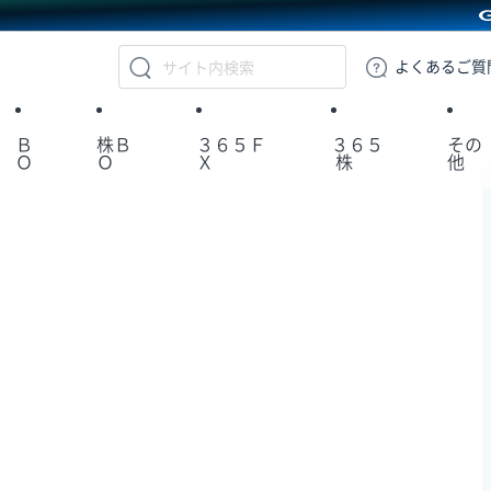
GMOクリック証券
よくある
ご質
Ｂ
株Ｂ
３６５Ｆ
３６５
その
Ｏ
Ｏ
Ｘ
株
他