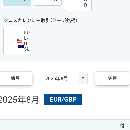
D
クロスカレンシー取引（ラージ銘柄）
EU
L/
U
SL
前月
翌月
2025年8月
EUR/GBP
付