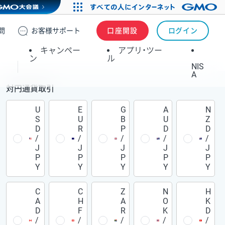
問
お客様
サポート
口座開設
ログイン
キャンペー
アプリ・ツー
ン
ル
NIS
A
対円通貨取引
U
E
G
A
N
S
U
B
U
Z
D
R
P
D
D
/
/
/
/
/
J
J
J
J
J
P
P
P
P
P
Y
Y
Y
Y
Y
C
C
Z
N
H
A
H
A
O
K
D
F
R
K
D
/
/
/
/
/