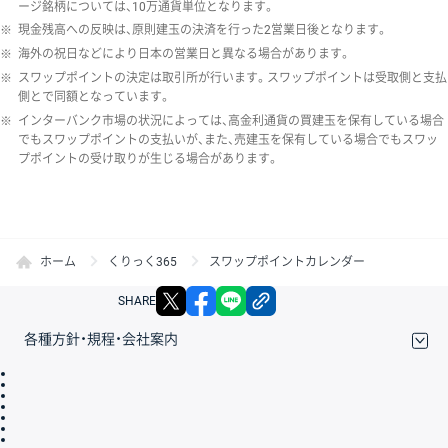
ージ銘柄については、10万通貨単位となります。
※
現金残高への反映は、原則建玉の決済を行った2営業日後となります。
※
海外の祝日などにより日本の営業日と異なる場合があります。
※
スワップポイントの決定は取引所が行います。スワップポイントは受取側と支払
側とで同額となっています。
※
インターバンク市場の状況によっては、高金利通貨の買建玉を保有している場合
でもスワップポイントの支払いが、また、売建玉を保有している場合でもスワッ
プポイントの受け取りが生じる場合があります。
ホーム
くりっく365
スワップポイントカレンダー
X
facebook
LINE
リンクをコピー
SHARE
各種方針・規程・会社案内
取引規程・約款
サイトマップ
その他のご案内
個人情報保護方針
最良執行方針
サイトのご利用について
ディスクレイマー