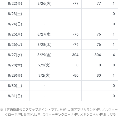
8/22(金)
8/26(火)
-77
77
1
8/23(土)
-
0
8/24(日)
-
0
8/25(月)
8/27(水)
-76
76
1
8/26(火)
8/28(木)
-76
76
1
8/27(水)
8/29(金)
-304
304
4
8/28(木)
9/2(火)
0
0
0
8/29(金)
9/2(火)
-80
80
1
8/30(土)
-
0
8/31(日)
-
0
※
1万通貨単位のスワップポイントです。ただし、南アフリカランド/円、ノルウェー
クローネ/円、香港ドル/円、スウェーデンクローナ/円、メキシコペソ/円およびラ