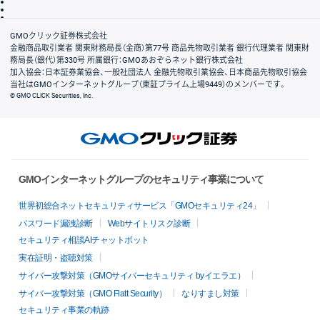
信託保全
リスク説明
会社案内
GMOクリック証券株式会社
金融商品取引業者 関東財務局長（金商）第77号 商品先物取引業者 銀行代理業者 関東財
務局長（銀代）第330号 所属銀行：GMOあおぞらネット銀行株式会社
加入協会：日本証券業協会、一般社団法人 金融先物取引業協会、日本商品先物取引協会
当社はGMOインターネットグループ（東証プライム上場9449）のメンバーです。
© GMO CLICK Securities, Inc.
GMOインターネットグループのセキュリティ事業について
世界初総合ネットセキュリティサービス「GMOセキュリティ24」
パスワード漏洩診断
Webサイトリスク診断
セキュリティ相談AIチャットボット
実在証明・盗聴対策
サイバー攻撃対策（GMOサイバーセキュリティ byイエラエ）
サイバー攻撃対策（GMO Flatt Security）
なりすまし対策
セキュリティ事業の軌跡