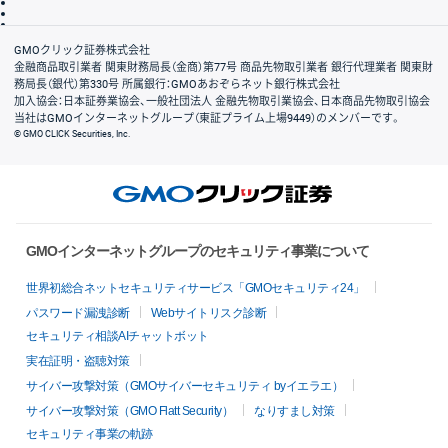
信託保全
リスク説明
会社案内
GMOクリック証券株式会社
金融商品取引業者 関東財務局長（金商）第77号 商品先物取引業者 銀行代理業者 関東財
務局長（銀代）第330号 所属銀行：GMOあおぞらネット銀行株式会社
加入協会：日本証券業協会、一般社団法人 金融先物取引業協会、日本商品先物取引協会
当社はGMOインターネットグループ（東証プライム上場9449）のメンバーです。
© GMO CLICK Securities, Inc.
GMOインターネットグループのセキュリティ事業について
世界初総合ネットセキュリティサービス「GMOセキュリティ24」
パスワード漏洩診断
Webサイトリスク診断
セキュリティ相談AIチャットボット
実在証明・盗聴対策
サイバー攻撃対策（GMOサイバーセキュリティ byイエラエ）
サイバー攻撃対策（GMO Flatt Security）
なりすまし対策
セキュリティ事業の軌跡