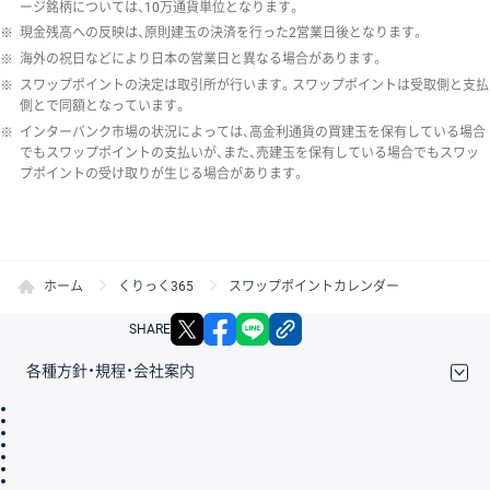
ージ銘柄については、10万通貨単位となります。
※
現金残高への反映は、原則建玉の決済を行った2営業日後となります。
※
海外の祝日などにより日本の営業日と異なる場合があります。
※
スワップポイントの決定は取引所が行います。スワップポイントは受取側と支払
側とで同額となっています。
※
インターバンク市場の状況によっては、高金利通貨の買建玉を保有している場合
でもスワップポイントの支払いが、また、売建玉を保有している場合でもスワッ
プポイントの受け取りが生じる場合があります。
ホーム
くりっく365
スワップポイントカレンダー
X
facebook
LINE
リンクをコピー
SHARE
各種方針・規程・会社案内
取引規程・約款
サイトマップ
その他のご案内
個人情報保護方針
最良執行方針
サイトのご利用について
ディスクレイマー