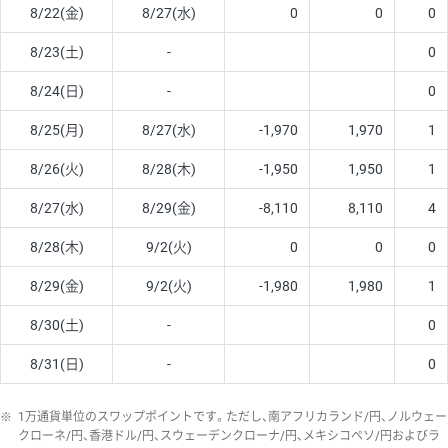
8/22(金)
8/27(水)
0
0
0
8/23(土)
-
0
8/24(日)
-
0
8/25(月)
8/27(水)
-1,970
1,970
1
8/26(火)
8/28(木)
-1,950
1,950
1
8/27(水)
8/29(金)
-8,110
8,110
4
8/28(木)
9/2(火)
0
0
0
8/29(金)
9/2(火)
-1,980
1,980
1
8/30(土)
-
0
8/31(日)
-
0
※
1万通貨単位のスワップポイントです。ただし、南アフリカランド/円、ノルウェー
クローネ/円、香港ドル/円、スウェーデンクローナ/円、メキシコペソ/円およびラ