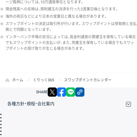
ージ銘柄については、10万通貨単位となります。
※
現金残高への反映は、原則建玉の決済を行った2営業日後となります。
※
海外の祝日などにより日本の営業日と異なる場合があります。
※
スワップポイントの決定は取引所が行います。スワップポイントは受取側と支払
側とで同額となっています。
※
インターバンク市場の状況によっては、高金利通貨の買建玉を保有している場合
でもスワップポイントの支払いが、また、売建玉を保有している場合でもスワッ
プポイントの受け取りが生じる場合があります。
ホーム
くりっく365
スワップポイントカレンダー
X
facebook
LINE
リンクをコピー
SHARE
各種方針・規程・会社案内
取引規程・約款
サイトマップ
その他のご案内
個人情報保護方針
最良執行方針
サイトのご利用について
ディスクレイマー