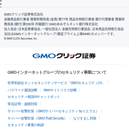
信託保全
リスク説明
会社案内
GMOクリック証券株式会社
金融商品取引業者 関東財務局長（金商）第77号 商品先物取引業者 銀行代理業者 関東財
務局長（銀代）第330号 所属銀行：GMOあおぞらネット銀行株式会社
加入協会：日本証券業協会、一般社団法人 金融先物取引業協会、日本商品先物取引協会
当社はGMOインターネットグループ（東証プライム上場9449）のメンバーです。
© GMO CLICK Securities, Inc.
GMOインターネットグループのセキュリティ事業について
世界初総合ネットセキュリティサービス「GMOセキュリティ24」
パスワード漏洩診断
Webサイトリスク診断
セキュリティ相談AIチャットボット
実在証明・盗聴対策
サイバー攻撃対策（GMOサイバーセキュリティ byイエラエ）
サイバー攻撃対策（GMO Flatt Security）
なりすまし対策
セキュリティ事業の軌跡