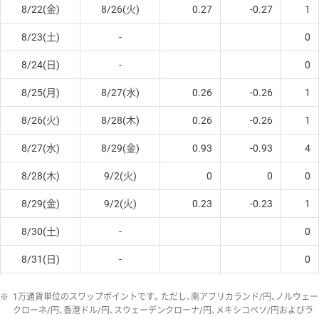
8/22(金)
8/26(火)
0.27
-0.27
1
8/23(土)
-
0
8/24(日)
-
0
8/25(月)
8/27(水)
0.26
-0.26
1
8/26(火)
8/28(木)
0.26
-0.26
1
8/27(水)
8/29(金)
0.93
-0.93
4
8/28(木)
9/2(火)
0
0
0
8/29(金)
9/2(火)
0.23
-0.23
1
8/30(土)
-
0
8/31(日)
-
0
※
1万通貨単位のスワップポイントです。ただし、南アフリカランド/円、ノルウェー
クローネ/円、香港ドル/円、スウェーデンクローナ/円、メキシコペソ/円およびラ