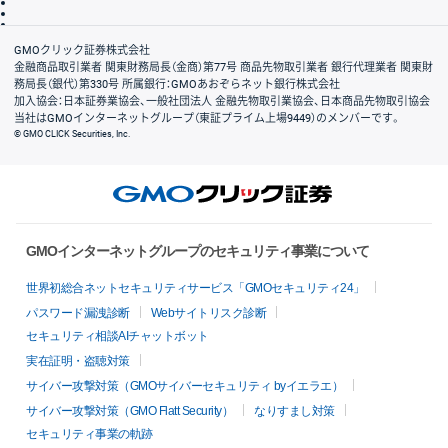
信託保全
リスク説明
会社案内
GMOクリック証券株式会社
金融商品取引業者 関東財務局長（金商）第77号 商品先物取引業者 銀行代理業者 関東財
務局長（銀代）第330号 所属銀行：GMOあおぞらネット銀行株式会社
加入協会：日本証券業協会、一般社団法人 金融先物取引業協会、日本商品先物取引協会
当社はGMOインターネットグループ（東証プライム上場9449）のメンバーです。
© GMO CLICK Securities, Inc.
GMOインターネットグループのセキュリティ事業について
世界初総合ネットセキュリティサービス「GMOセキュリティ24」
パスワード漏洩診断
Webサイトリスク診断
セキュリティ相談AIチャットボット
実在証明・盗聴対策
サイバー攻撃対策（GMOサイバーセキュリティ byイエラエ）
サイバー攻撃対策（GMO Flatt Security）
なりすまし対策
セキュリティ事業の軌跡