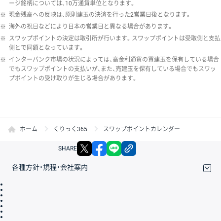
ージ銘柄については、10万通貨単位となります。
※
現金残高への反映は、原則建玉の決済を行った2営業日後となります。
※
海外の祝日などにより日本の営業日と異なる場合があります。
※
スワップポイントの決定は取引所が行います。スワップポイントは受取側と支払
側とで同額となっています。
※
インターバンク市場の状況によっては、高金利通貨の買建玉を保有している場合
でもスワップポイントの支払いが、また、売建玉を保有している場合でもスワッ
プポイントの受け取りが生じる場合があります。
ホーム
くりっく365
スワップポイントカレンダー
X
facebook
LINE
リンクをコピー
SHARE
各種方針・規程・会社案内
取引規程・約款
サイトマップ
その他のご案内
個人情報保護方針
最良執行方針
サイトのご利用について
ディスクレイマー