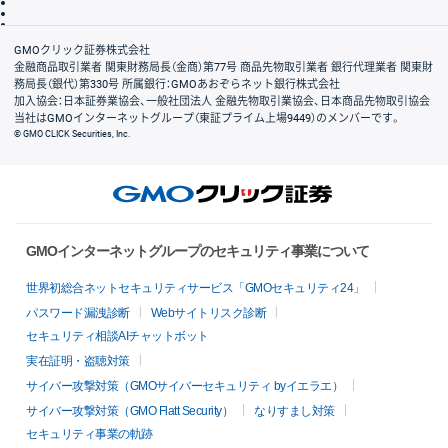
信託保全
リスク説明
会社案内
GMOクリック証券株式会社
金融商品取引業者 関東財務局長（金商）第77号 商品先物取引業者 銀行代理業者 関東財
務局長（銀代）第330号 所属銀行：GMOあおぞらネット銀行株式会社
加入協会：日本証券業協会、一般社団法人 金融先物取引業協会、日本商品先物取引協会
当社はGMOインターネットグループ（東証プライム上場9449）のメンバーです。
© GMO CLICK Securities, Inc.
GMOインターネットグループのセキュリティ事業について
世界初総合ネットセキュリティサービス「GMOセキュリティ24」
パスワード漏洩診断
Webサイトリスク診断
セキュリティ相談AIチャットボット
実在証明・盗聴対策
サイバー攻撃対策（GMOサイバーセキュリティ byイエラエ）
サイバー攻撃対策（GMO Flatt Security）
なりすまし対策
セキュリティ事業の軌跡