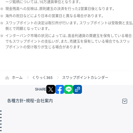
ージ銘柄については、10万通貨単位となります。
※
現金残高への反映は、原則建玉の決済を行った2営業日後となります。
※
海外の祝日などにより日本の営業日と異なる場合があります。
※
スワップポイントの決定は取引所が行います。スワップポイントは受取側と支払
側とで同額となっています。
※
インターバンク市場の状況によっては、高金利通貨の買建玉を保有している場合
でもスワップポイントの支払いが、また、売建玉を保有している場合でもスワッ
プポイントの受け取りが生じる場合があります。
ホーム
くりっく365
スワップポイントカレンダー
X
facebook
LINE
リンクをコピー
SHARE
各種方針・規程・会社案内
取引規程・約款
サイトマップ
その他のご案内
個人情報保護方針
最良執行方針
サイトのご利用について
ディスクレイマー