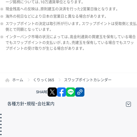
ージ銘柄については、10万通貨単位となります。
※
現金残高への反映は、原則建玉の決済を行った2営業日後となります。
※
海外の祝日などにより日本の営業日と異なる場合があります。
※
スワップポイントの決定は取引所が行います。スワップポイントは受取側と支払
側とで同額となっています。
※
インターバンク市場の状況によっては、高金利通貨の買建玉を保有している場合
でもスワップポイントの支払いが、また、売建玉を保有している場合でもスワッ
プポイントの受け取りが生じる場合があります。
ホーム
くりっく365
スワップポイントカレンダー
X
facebook
LINE
リンクをコピー
SHARE
各種方針・規程・会社案内
取引規程・約款
サイトマップ
その他のご案内
個人情報保護方針
最良執行方針
サイトのご利用について
ディスクレイマー