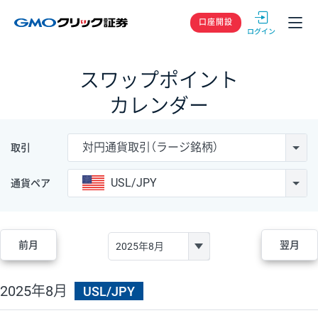
GMOクリック
口座開設
スワップポイント
カレンダー
対円通貨取引（ラージ銘柄）
取引
USL/JPY
通貨ペア
前月
翌月
2025年8月
USL/JPY