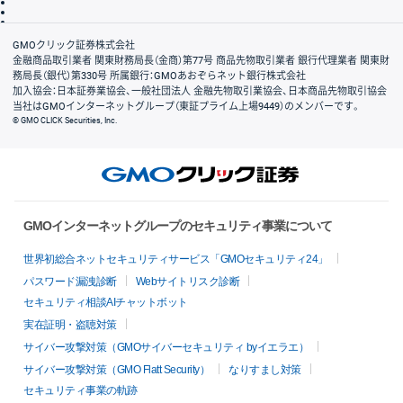
信託保全
リスク説明
会社案内
GMOクリック証券株式会社
金融商品取引業者 関東財務局長（金商）第77号 商品先物取引業者 銀行代理業者 関東財
務局長（銀代）第330号 所属銀行：GMOあおぞらネット銀行株式会社
加入協会：日本証券業協会、一般社団法人 金融先物取引業協会、日本商品先物取引協会
当社はGMOインターネットグループ（東証プライム上場9449）のメンバーです。
© GMO CLICK Securities, Inc.
GMOインターネットグループのセキュリティ事業について
世界初総合ネットセキュリティサービス「GMOセキュリティ24」
パスワード漏洩診断
Webサイトリスク診断
セキュリティ相談AIチャットボット
実在証明・盗聴対策
サイバー攻撃対策（GMOサイバーセキュリティ byイエラエ）
サイバー攻撃対策（GMO Flatt Security）
なりすまし対策
セキュリティ事業の軌跡