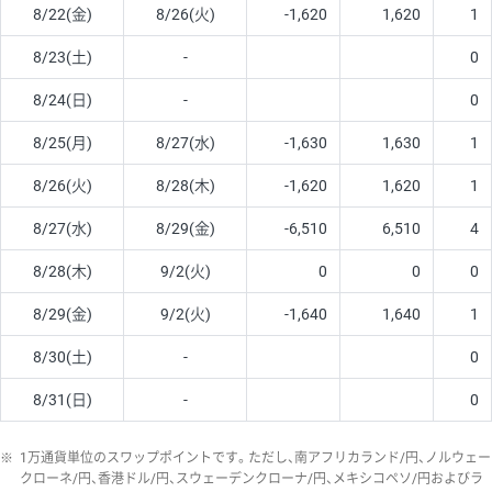
8/22(金)
8/26(火)
-1,620
1,620
1
8/23(土)
-
0
8/24(日)
-
0
8/25(月)
8/27(水)
-1,630
1,630
1
8/26(火)
8/28(木)
-1,620
1,620
1
8/27(水)
8/29(金)
-6,510
6,510
4
8/28(木)
9/2(火)
0
0
0
8/29(金)
9/2(火)
-1,640
1,640
1
8/30(土)
-
0
8/31(日)
-
0
※
1万通貨単位のスワップポイントです。ただし、南アフリカランド/円、ノルウェー
クローネ/円、香港ドル/円、スウェーデンクローナ/円、メキシコペソ/円およびラ