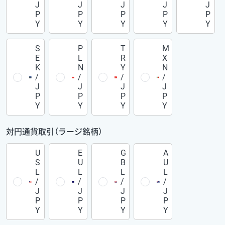
J
J
J
J
J
P
P
P
P
P
Y
Y
Y
Y
Y
S
P
T
M
E
L
R
X
K
N
Y
N
/
/
/
/
J
J
J
J
P
P
P
P
Y
Y
Y
Y
対円通貨取引（ラージ銘柄）
U
E
G
A
S
U
B
U
L
L
L
L
/
/
/
/
J
J
J
J
P
P
P
P
Y
Y
Y
Y