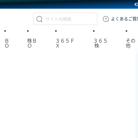
GMOクリック証券
よくある
ご質
Ｂ
株Ｂ
３６５Ｆ
３６５
その
Ｏ
Ｏ
Ｘ
株
他