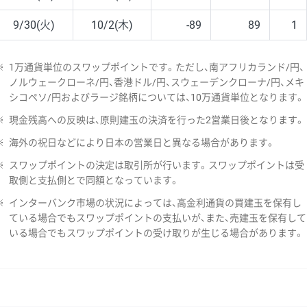
9/30(火)
10/2(木)
-89
89
1
※
1万通貨単位のスワップポイントです。ただし、南アフリカランド/円、
ノルウェークローネ/円、香港ドル/円、スウェーデンクローナ/円、メキ
シコペソ/円およびラージ銘柄については、10万通貨単位となります。
※
現金残高への反映は、原則建玉の決済を行った2営業日後となります。
※
海外の祝日などにより日本の営業日と異なる場合があります。
※
スワップポイントの決定は取引所が行います。スワップポイントは受
取側と支払側とで同額となっています。
※
インターバンク市場の状況によっては、高金利通貨の買建玉を保有し
ている場合でもスワップポイントの支払いが、また、売建玉を保有して
いる場合でもスワップポイントの受け取りが生じる場合があります。