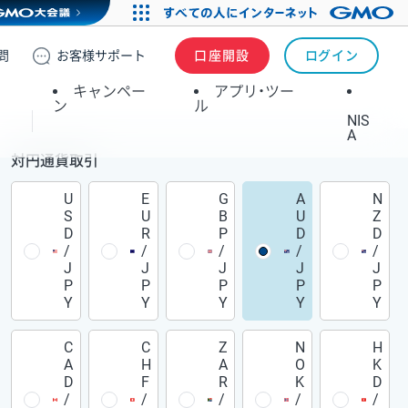
問
お客様
サポート
口座開設
ログイン
キャンペー
アプリ・ツー
ン
ル
NIS
A
対円通貨取引
U
E
G
A
N
S
U
B
U
Z
D
R
P
D
D
/
/
/
/
/
J
J
J
J
J
P
P
P
P
P
Y
Y
Y
Y
Y
C
C
Z
N
H
A
H
A
O
K
D
F
R
K
D
/
/
/
/
/