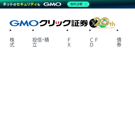
無料診断
X
LINE
株
投信・積
Ｆ
ＣＦ
債
式
立
Ｘ
Ｄ
券