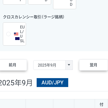
D
クロスカレンシー取引（ラージ銘柄）
EU
L/
U
SL
前月
翌月
2025年9月
AUD/JPY
付