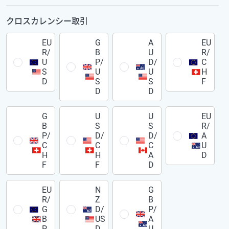
クロスカレンシー取引
EU
G
A
EU
R/
B
U
R/
U
P/
D/
C
S
U
U
H
D
S
S
F
D
D
G
U
U
EU
B
S
S
R/
P/
D/
D/
A
C
C
C
U
H
H
A
D
F
F
D
EU
N
G
R/
Z
B
G
D/
P/
B
US
A
P
D
U